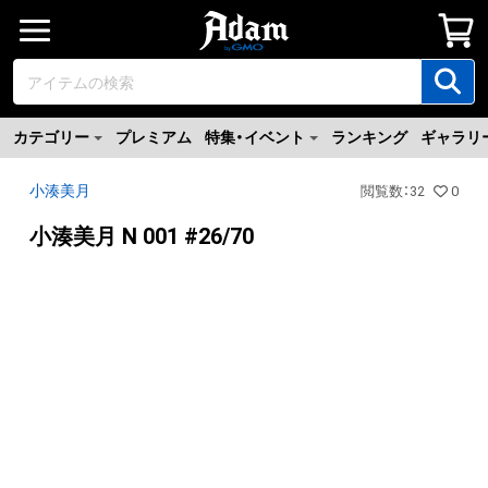
カテゴリー
プレミアム
特集・イベント
ランキング
ギャラリ
小湊美月
閲覧数
：
32
0
小湊美月 N 001 #26/70