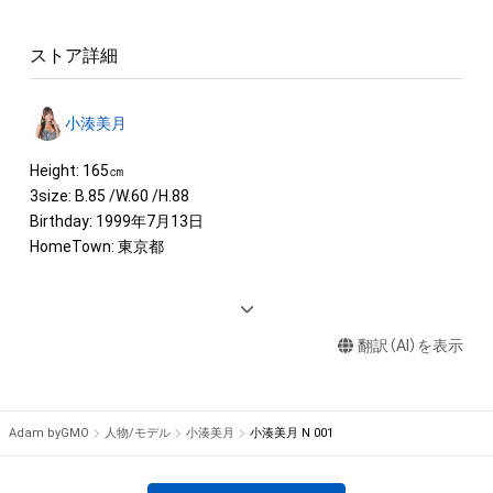
ストア詳細
小湊美月
Height: 165㎝

3size: B.85 /W.60 /H.88

Birthday: 1999年7月13日

HomeTown: 東京都

<IMAGE GIRL>

東京オートサロン2022イメージガール「A-class」

翻訳（AI）を表示
2022 KOBELCO GIRLS

2022 D'stationフレッシュエンジェルズ

2022 K-1 GIRLS

2020-2021 SUPER GT500 ZENTsweeties

Adam byGMO
人物/モデル
小湊美月
小湊美月 N 001
D1グランプリ 2021『SAILUN DRIFT TEAM GIRLS』

RISE ラウンドガール『R-1SE Force 2020』
