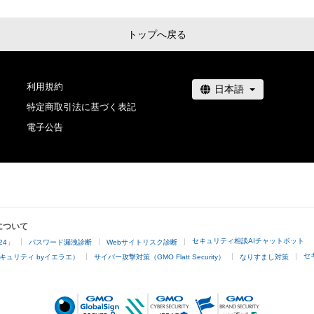
トップへ戻る
利用規約
特定商取引法に基づく表記
電子公告
について
セキュリティ相談AIチャットボット
24」
パスワード漏洩診断
Webサイトリスク診断
セ
キュリティ byイエラエ）
サイバー攻撃対策（GMO Flatt Security）
なりすまし対策