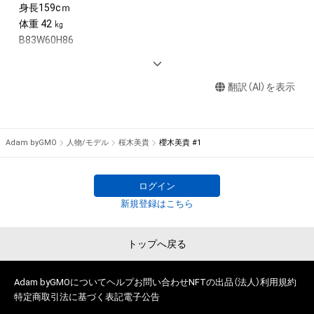
財産権（それらの権利を取得し、又はそれらの権利につき登録等
身長159cｍ

を出願する権利を含みます。）を意味します。）は、本アイテムの
体重 42 ㎏

作成者によって保護されています。そのため、本アイテムを保
B83W60H86

有していたとしても、本アイテムに関する創作物にかかる知的
趣味：ドラマ・映画鑑賞・歌唱・大食い YouTube 見ること

財産権を有することを意味しません。

特技：集中力・行動力

・本アイテムの作成者または第三者のライセンス保有者からの
翻訳（AI）を表示
事前の同意なしに、知的財産権を侵害するおそれのある行為（改
日本グラビアクイーンコンテスト

変、配布、逆コンパイル、リバースエンジニアリングを含みます
日本初! NFTを活用した老若男女に愛される次世代のグラビア
が、これに限定されません。）を行うことはできません。

アイドル発掘を目的とした『日本グラビアクイーンコンテスト』
Adam byGMO
人物/モデル
桜木美貴
櫻木美貴 #1
・本アイテムに関する創作物の利用については、公序良俗や法令
がついに始動！ グランプリ特典は雑誌『週刊ポスト』誌上での単
に反する利用またはその恐れのある利用など、本アイテムの作
独グラビア＆単独写真集の発売！

成者または第三者のライセンス保有者が不適切であると判断し
現在参加41名の中から勝ち抜いた4名で最終選考を10月24日～
ログイン
た場合、利用をお断りさせていただきます。
11月3日まで開催中。

新規登録はこちら
 10/24～27日放送のテレビ番組『全力アピール～アダムシアタ
ー～』に候補者4名が出演。

トップへ戻る
最終選考では無料限定NFTの配布枚数とオリジナルNFTの販売
枚数をそれぞれポイント化し、グランプリ1名を決定します。

Adam byGMOについて
ヘルプ
お問い合わせ
NFTの出品（法人）
利用規約
特定商取引法に基づく表記
電子公告