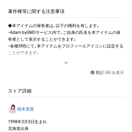
著作権等に関する注意事項
◆本アイテムの保有者は、以下の権利を有します。

・Adam byGMOサービス内で、ご自身の氏名を本アイテムの保
有者として表示することができます。

・各種SNSにて、本アイテムをプロフィールアイコンに設定する
ことができます。

◆本アイテムの保有者の禁止行為

翻訳（AI）を表示
・本アイテムを商用利用する行為

・本アイテムを印刷し公衆に向けて展示、販売、譲渡、貸与する
行為

ストア詳細
・本アイテムを加工・複製する行為

◆本アイテムに関する注意事項

桜木美貴
・本アイテムに関する創作物（画像および映像、音楽、商標または
ロゴ等を含みますがこれらに限られません。）にかかる知的財
1998年3月3日生まれ

産権（著作権、特許権、実用新案権、商標権、意匠権その他の知的
北海道出身
