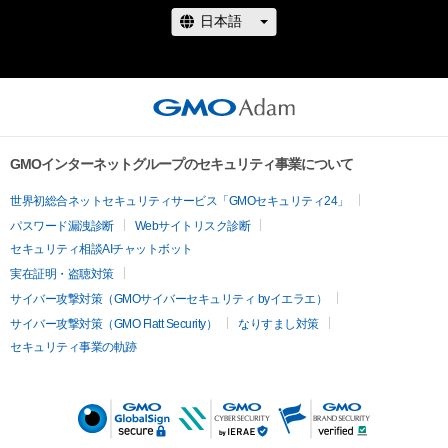
NFTを手に入れてあなたの”推し”のグラビアアイドルを応援し
よう! コンテストの詳細・無料取得については以下『 NEWSポス
トセブン』サイトをご覧ください。また、各グラビアアイドルの
NFT購入はストアページから可能です。

最終選考まで勝ち抜いたグラビアアイドル4名の一覧＆NFT取
www.news-
GMOインターネットグループのセキュリティ事業について
postseven.com/archives/20221016_1801452.html?DETAIL
世界初総合ネットセキュリティサービス「GMOセキュリティ24」
パスワード漏洩診断
Webサイトリスク診断
NFTを取得するにはAdamのアカウント開設が必要です。
セキュリティ相談AIチャットボット
実在証明・盗聴対策
サイバー攻撃対策（GMOサイバーセキュリティ byイエラエ）
サイバー攻撃対策（GMO Flatt Security）
なりすまし対策
セキュリティ事業の軌跡