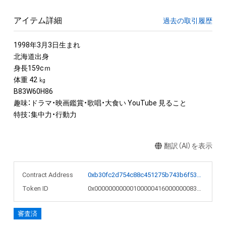
アイテム詳細
過去の取引履歴
1998年3月3日生まれ

北海道出身

身長159cｍ

体重 42 ㎏

B83W60H86

趣味：ドラマ・映画鑑賞・歌唱・大食い YouTube 見ること

特技：集中力・行動力
翻訳（AI）を表示
Contract Address
0xb30fc2d754c88c451275b743b6f530f19f643683
Token ID
0x000000000001000004160000000839cd
審査済