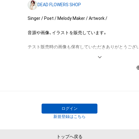
DEAD FLOWERS SHOP
(改変、公開、配布、逆コンパイル、リバースエンジニアリ
これに限定されません。)を行うことはできません。

Singer / Poet / Melody Maker / Artwork /

・本アイテムに関する創作物の利用については、公序良俗
用またはその恐れのある利用など、作成者が不適切である
音源や画像、イラストを販売しています。

利用をお断りさせていただきます。

・本アイテムの購入、売却および利用に関して、購入者、売
テスト販売時の画像も保有していただきありがとうござい
の他第三者が損害を被った場合、その損害がいかなる原
であっても、本アイテムの著作権を有する方、著作隣接権
DEAD FLOWERS SHOP

の管理委託を受けている者は、何らの法的責任も負わない
馨
このアイテムに関するお問い合わせ先

UDF

unknown.dear.forest@gmail.com
ログイン
新規登録はこちら
トップへ戻る