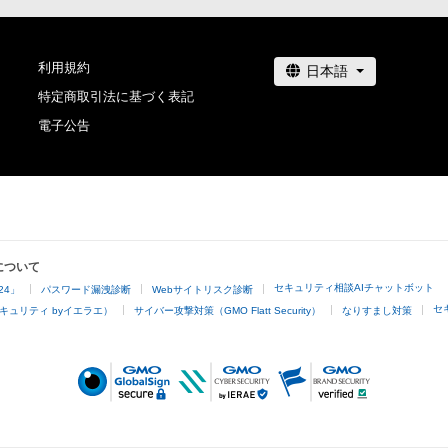
利用規約
特定商取引法に基づく表記
電子公告
について
セキュリティ相談AIチャットボット
24」
パスワード漏洩診断
Webサイトリスク診断
セ
キュリティ byイエラエ）
サイバー攻撃対策（GMO Flatt Security）
なりすまし対策