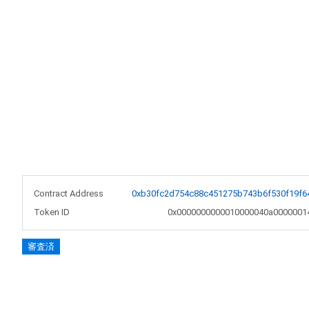
Contract Address
0xb30fc2d754c88c451275b743b6f530f19f6
Token ID
0x0000000000010000040a0000001
審査済