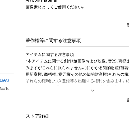
Artwork material

画像素材としてご使用ください。
著作権等に関する注意事項
アイテムに関する注意事項

・本アイテムに関する創作物(画像および映像、音楽、商標
みますがこれらに限られません。)にかかる知的財産権(著
用新案権、商標権、意匠権その他の知的財産権(それらの権
それらの権利につき登録等を出願する権利を含みます。)を
43683
は、本アイテムの著作権を有する方、著作隣接権の権利者
4aa1e
託を受けている者によって保護されています。そのため、
有していたとしても、本アイテムに関する創作物にかか
することを意味しません。

・本アイテムの著作権を有する方、著作隣接権の権利者ま
ストア詳細
を受けている者からの事前の同意なしに、上記の「本アイ
する権利」の範囲を超えた行為、知的財産権を侵害するお