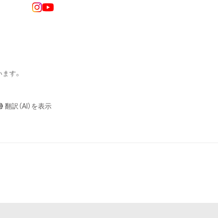
ングを含みますが、
や法令に反する利
と判断した場合、
却者、保有者、そ
ます。

因で発生したもの
の権利者またはそ
ものとします。

翻訳（AI）を表示