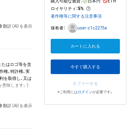
購入可能な通貨：
日本円
ETH
ロイヤリティ
：
5%
著作権等に関する注意事項
翻訳（AI）を表示
保有者：
user-c1c2275e
カートに入れる
またはロゴ等を含
今すぐ購入する
作権、特許権、実
利を取得し、又は
オファーする
意味します。)
またはその管理委
※ご利用には
ログイン
が必要です。
本アイテムを保
翻訳（AI）を表示
る知的財産権を有
たはその管理委託
テムの保有者が有
それのある行為