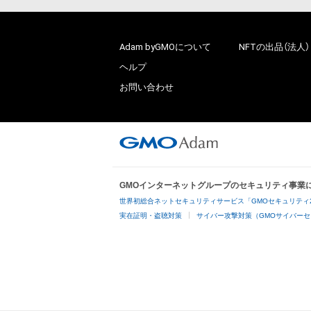
Adam byGMOについて
NFTの出品（法人）
ヘルプ
お問い合わせ
GMOインターネットグループのセキュリティ事業
世界初総合ネットセキュリティサービス「GMOセキュリティ
実在証明・盗聴対策
サイバー攻撃対策（GMOサイバーセ