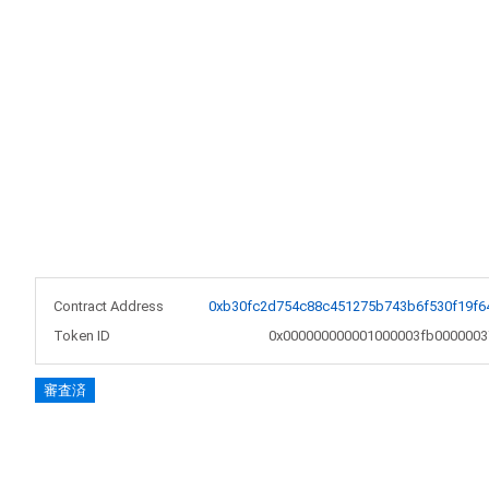
Contract Address
0xb30fc2d754c88c451275b743b6f530f19f6
Token ID
0x000000000001000003fb0000003
審査済