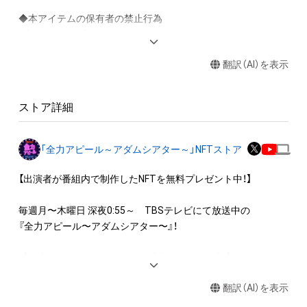
◆本アイテムの保有者の禁止行為

・本アイテムを商用利用する行為

・本アイテムを印刷し公衆に向けて展示、販売、譲渡、貸与する
翻訳（AI）を表示
行為

・本アイテムを加工・複製する行為

ストア詳細
◆本アイテムに関する注意事項

・本アイテムに関する創作物(画像および映像、音楽、商標または
ロゴ等を含みますがこれらに限られません。)にかかる知的財産
「全力アピール～アダムシアター～」NFTストア
権(著作権、特許権、実用新案権、商標権、意匠権その他の知的財
産権(それらの権利を取得し、又はそれらの権利につき登録等を
【出演者が番組内で制作したNFTを無料プレゼント中！】

出願する権利を含みます。)を意味します。)は、本アイテムの著
作権を有する方、著作隣接権の権利者またはその管理委託を受
毎週月〜木曜日 深夜0:55～　TBSテレビにて放送中の

けている者によって保護されています。そのため、本アイテム
『全力アピール〜アダムシアター〜』！

を保有していたとしても、本アイテムに関する創作物にかかる
知的財産権を有することを意味しません。

番組内では、様々なジャンルで才能を発揮する“プロの卵”たち
・本アイテムの著作権を有する方、著作隣接権の権利者またはそ
が、

の管理委託を受けている者からの事前の同意なしに、上記の「本
翻訳（AI）を表示
パフォーマンスや特技を、魂を込めて全力アピール！

アイテムの保有者が有する権利」の範囲を超えた行為、知的財産
そのパフォーマンスや特技をNFT化して視聴者の皆さんに無料