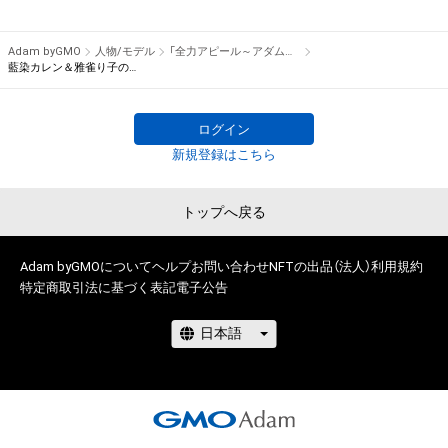
権を侵害するおそれのある行為(改変、公開、配布、逆コンパイ
でプレゼント！

ル、リバースエンジニアリングを含みますが、これに限定されま
Adam byGMO
人物/モデル
「全力アピール～アダムシアター～」NFTストア
せん。)を行うことはできません。

※本ストア内で出品されるNFTは、Adam byGMOの認定代理店
藍染カレン＆雅雀り子のサイン入り写真
・本アイテムに関する創作物の利用については、公序良俗や法令
である

に反する利用またはその恐れのある利用など、作成者が不適切
株式会社MediBangを介して出品手続きをしており、

ログイン
であると判断した場合、利用をお断りさせていただきます。
TBSテレビおよび番組は、NFTの出品に関わる手続き・権利には
新規登録はこちら
関与しておりません。
トップへ戻る
Adam byGMOについて
ヘルプ
お問い合わせ
NFTの出品（法人）
利用規約
特定商取引法に基づく表記
電子公告