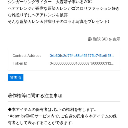
シンガーソングライター　大森靖子率いるZOC

ヘアアレンジが得意な藍染カレンがゴスロリファッション好き
な雅雀り子にヘアアレンジを披露

翻訳（AI）を表示
Contract Address
0xb30fc2d754c88c451275b743b6f530f19f643683
Token ID
0x000000000001000003fb000000312d39
審査済
著作権等に関する注意事項
◆本アイテムの保有者は、以下の権利を有します。

・Adam byGMOサービス内で、ご自身の氏名を本アイテムの保
有者として表示することができます。
