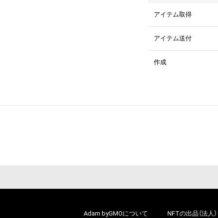
アイテム取得
アイテム送付
作成
Adam byGMOについて
NFTの出品（法人）