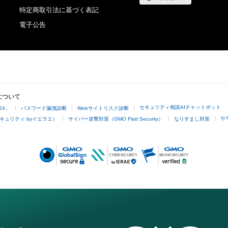
特定商取引法に基づく表記
電子公告
について
セキュリティ相談AIチャットボット
24」
パスワード漏洩診断
Webサイトリスク診断
セ
キュリティ byイエラエ）
サイバー攻撃対策（GMO Flatt Security）
なりすまし対策