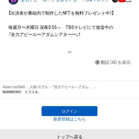
権(著作権、特許権、実用新案権、商標権、意匠権その他の知的財
産権(それらの権利を取得し、又はそれらの権利につき登録等を
【出演者が番組内で制作したNFTを無料プレゼント中！】

出願する権利を含みます。)を意味します。)は、本アイテムの著
作権を有する方、著作隣接権の権利者またはその管理委託を受
毎週月〜木曜日 深夜0:55～　TBSテレビにて放送中の

けている者によって保護されています。そのため、本アイテム
『全力アピール〜アダムシアター〜』！

を保有していたとしても、本アイテムに関する創作物にかかる
知的財産権を有することを意味しません。

番組内では、様々なジャンルで才能を発揮する“プロの卵”たち
・本アイテムの著作権を有する方、著作隣接権の権利者またはそ
が、

の管理委託を受けている者からの事前の同意なしに、上記の「本
翻訳（AI）を表示
パフォーマンスや特技を、魂を込めて全力アピール！

アイテムの保有者が有する権利」の範囲を超えた行為、知的財産
そのパフォーマンスや特技をNFT化して視聴者の皆さんに無料
権を侵害するおそれのある行為(改変、公開、配布、逆コンパイ
でプレゼント！

ル、リバースエンジニアリングを含みますが、これに限定されま
Adam byGMO
人物/モデル
「全力アピール～アダムシアター～」NFTストア
せん。)を行うことはできません。

※本ストア内で出品されるNFTは、Adam byGMOの認定代理店
NANIMONO ミフユ＆７７４のサイン入り写真
・本アイテムに関する創作物の利用については、公序良俗や法令
である

に反する利用またはその恐れのある利用など、作成者が不適切
株式会社MediBangを介して出品手続きをしており、

ログイン
であると判断した場合、利用をお断りさせていただきます。
TBSテレビおよび番組は、NFTの出品に関わる手続き・権利には
新規登録はこちら
関与しておりません。
トップへ戻る