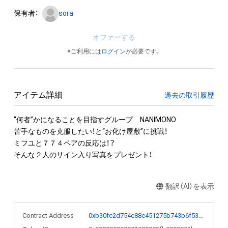
保有者：
sora
オファーする
※ご利用には
ログイン
が必要です。
アイテム詳細
過去の取引履歴
“何者”かになることを目指すグループ　NANIMONO

苦手なものを克服したい！と“お化け屋敷”に挑戦！

ミフユと７７４ペアの反応は！？

そんな２人のサイン入り写真をプレゼント！
翻訳（AI）を表示
Contract Address
0xb30fc2d754c88c451275b743b6f530f19f643683