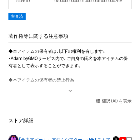
Token ID
0x000000000001000003fb0000002be277
審査済
著作権等に関する注意事項
◆本アイテムの保有者は、以下の権利を有します。

・Adam byGMOサービス内で、ご自身の氏名を本アイテムの保
有者として表示することができます。

◆本アイテムの保有者の禁止行為

・本アイテムを商用利用する行為

・本アイテムを印刷し公衆に向けて展示、販売、譲渡、貸与する
翻訳（AI）を表示
行為

・本アイテムを加工・複製する行為

ストア詳細
◆本アイテムに関する注意事項

・本アイテムに関する創作物(画像および映像、音楽、商標または
ロゴ等を含みますがこれらに限られません。)にかかる知的財産
「全力アピール～アダムシアター～」NFTストア