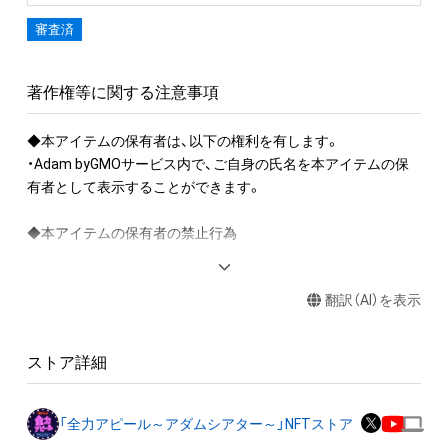
審査済
著作権等に関する注意事項
◆本アイテムの保有者は、以下の権利を有します。

・Adam byGMOサービス内で、ご自身の氏名を本アイテムの保
有者として表示することができます。

◆本アイテムの保有者の禁止行為

・本アイテムを商用利用する行為

・本アイテムを印刷し公衆に向けて展示、販売、譲渡、貸与する
翻訳（AI）を表示
行為

・本アイテムを加工・複製する行為

ストア詳細
◆本アイテムに関する注意事項

・本アイテムに関する創作物(画像および映像、音楽、商標または
ロゴ等を含みますがこれらに限られません。)にかかる知的財産
「全力アピール～アダムシアター～」NFTストア
権(著作権、特許権、実用新案権、商標権、意匠権その他の知的財