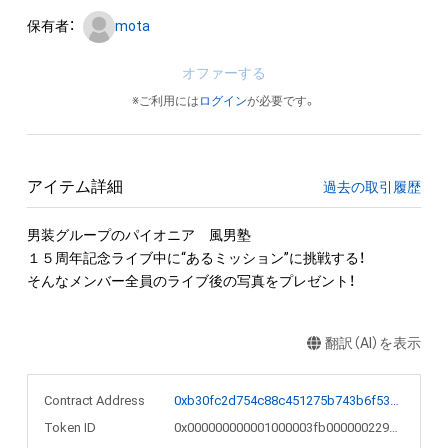
保有者：
mota
オファーする
※ご利用には
ログイン
が必要です。
アイテム詳細
過去の取引履歴
男装グループのパイオニア　風男塾

１５周年記念ライブ中に“あるミッション”に挑戦する！

そんなメンバー全員のライブ後の写真をプレゼント！
翻訳（AI）を表示
Contract Address
0xb30fc2d754c88c451275b743b6f530f19f643683
Token ID
0x000000000001000003fb000000229ede