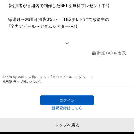
産権(それらの権利を取得し、又はそれらの権利につき登録等を
【出演者が番組内で制作したNFTを無料プレゼント中！】

出願する権利を含みます。)を意味します。)は、本アイテムの著
作権を有する方、著作隣接権の権利者またはその管理委託を受
毎週月〜木曜日 深夜0:55～　TBSテレビにて放送中の

けている者によって保護されています。そのため、本アイテム
『全力アピール〜アダムシアター〜』！

を保有していたとしても、本アイテムに関する創作物にかかる
知的財産権を有することを意味しません。

番組内では、様々なジャンルで才能を発揮する“プロの卵”たち
・本アイテムの著作権を有する方、著作隣接権の権利者またはそ
が、

の管理委託を受けている者からの事前の同意なしに、上記の「本
翻訳（AI）を表示
パフォーマンスや特技を、魂を込めて全力アピール！

アイテムの保有者が有する権利」の範囲を超えた行為、知的財産
そのパフォーマンスや特技をNFT化して視聴者の皆さんに無料
権を侵害するおそれのある行為(改変、公開、配布、逆コンパイ
でプレゼント！

ル、リバースエンジニアリングを含みますが、これに限定されま
Adam byGMO
人物/モデル
「全力アピール～アダムシアター～」NFTストア
せん。)を行うことはできません。

※本ストア内で出品されるNFTは、Adam byGMOの認定代理店
風男塾 ライブ後のメンバー全員の写真
・本アイテムに関する創作物の利用については、公序良俗や法令
である

に反する利用またはその恐れのある利用など、作成者が不適切
株式会社MediBangを介して出品手続きをしており、

ログイン
であると判断した場合、利用をお断りさせていただきます。
TBSテレビおよび番組は、NFTの出品に関わる手続き・権利には
新規登録はこちら
関与しておりません。
トップへ戻る