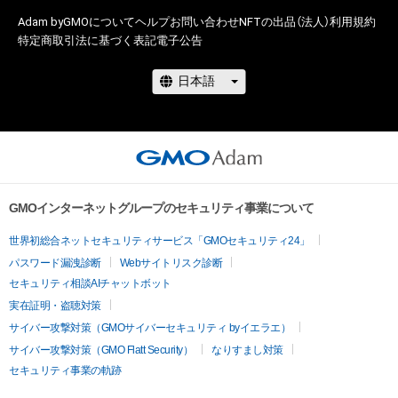
Adam byGMOについて
ヘルプ
お問い合わせ
NFTの出品（法人）
利用規約
特定商取引法に基づく表記
電子公告
GMOインターネットグループのセキュリティ事業について
世界初総合ネットセキュリティサービス「GMOセキュリティ24」
パスワード漏洩診断
Webサイトリスク診断
セキュリティ相談AIチャットボット
実在証明・盗聴対策
サイバー攻撃対策（GMOサイバーセキュリティ byイエラエ）
サイバー攻撃対策（GMO Flatt Security）
なりすまし対策
セキュリティ事業の軌跡