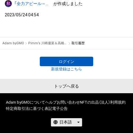
「全力アピール～アダムシアター～」NFTストア
が作成しました
2023/05/24 04:54
Adam byGMO
Pimm’s 川崎優菜＆高橋真由のサイン入り写真 #37/2000
取引履歴
ログイン
新規登録はこちら
トップへ戻る
Adam byGMOについて
ヘルプ
お問い合わせ
NFTの出品（法人）
利用規約
特定商取引法に基づく表記
電子公告