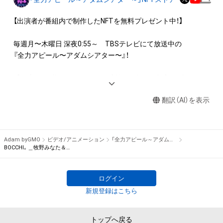
権(著作権、特許権、実用新案権、商標権、意匠権その他の知的財
産権(それらの権利を取得し、又はそれらの権利につき登録等を
【出演者が番組内で制作したNFTを無料プレゼント中！】

出願する権利を含みます。)を意味します。)は、本アイテムの著
作権を有する方、著作隣接権の権利者またはその管理委託を受
毎週月〜木曜日 深夜0:55～　TBSテレビにて放送中の

けている者によって保護されています。そのため、本アイテム
『全力アピール〜アダムシアター〜』！

を保有していたとしても、本アイテムに関する創作物にかかる
知的財産権を有することを意味しません。

番組内では、様々なジャンルで才能を発揮する“プロの卵”たち
・本アイテムの著作権を有する方、著作隣接権の権利者またはそ
が、

の管理委託を受けている者からの事前の同意なしに、上記の「本
翻訳（AI）を表示
パフォーマンスや特技を、魂を込めて全力アピール！

アイテムの保有者が有する権利」の範囲を超えた行為、知的財産
そのパフォーマンスや特技をNFT化して視聴者の皆さんに無料
権を侵害するおそれのある行為(改変、公開、配布、逆コンパイ
でプレゼント！

ル、リバースエンジニアリングを含みますが、これに限定されま
Adam byGMO
ビデオ/アニメーション
「全力アピール～アダムシアター～」NFTストア
せん。)を行うことはできません。

※本ストア内で出品されるNFTは、Adam byGMOの認定代理店
BOCCHI。＿牧野みなた＆澄川れみ 「ケーキ大食い対決」
・本アイテムに関する創作物の利用については、公序良俗や法令
である

に反する利用またはその恐れのある利用など、作成者が不適切
株式会社MediBangを介して出品手続きをしており、

ログイン
であると判断した場合、利用をお断りさせていただきます。
TBSテレビおよび番組は、NFTの出品に関わる手続き・権利には
新規登録はこちら
関与しておりません。
トップへ戻る