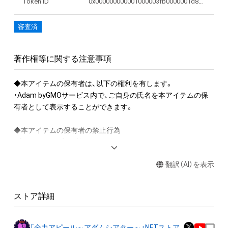
Token ID
0x000000000001000003fb0000001d810d
審査済
著作権等に関する注意事項
◆本アイテムの保有者は、以下の権利を有します。

・Adam byGMOサービス内で、ご自身の氏名を本アイテムの保
有者として表示することができます。

◆本アイテムの保有者の禁止行為

・本アイテムを商用利用する行為

・本アイテムを印刷し公衆に向けて展示、販売、譲渡、貸与する
翻訳（AI）を表示
行為

・本アイテムを加工・複製する行為

ストア詳細
◆本アイテムに関する注意事項

・本アイテムに関する創作物(画像および映像、音楽、商標または
ロゴ等を含みますがこれらに限られません。)にかかる知的財産
「全力アピール～アダムシアター～」NFTストア