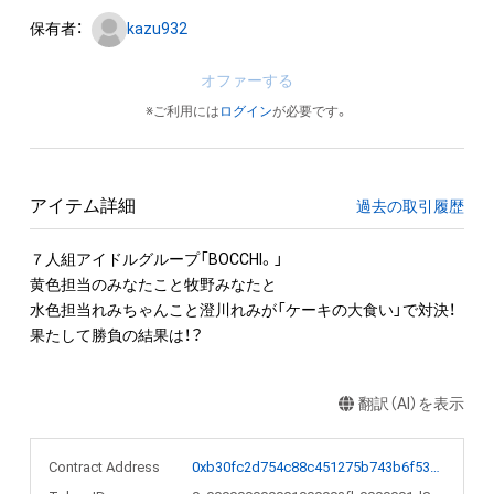
保有者：
kazu932
オファーする
※ご利用には
ログイン
が必要です。
アイテム詳細
過去の取引履歴
７人組アイドルグループ「BOCCHI。」

黄色担当のみなたこと牧野みなたと

水色担当れみちゃんこと澄川れみが「ケーキの大食い」で対決！

果たして勝負の結果は！？
翻訳（AI）を表示
Contract Address
0xb30fc2d754c88c451275b743b6f530f19f643683