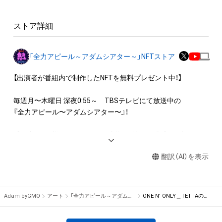
・本アイテムを加工・複製する行為

ストア詳細
◆本アイテムに関する注意事項

・本アイテムに関する創作物(画像および映像、音楽、商標または
ロゴ等を含みますがこれらに限られません。)にかかる知的財産
「全力アピール～アダムシアター～」NFTストア
権(著作権、特許権、実用新案権、商標権、意匠権その他の知的財
産権(それらの権利を取得し、又はそれらの権利につき登録等を
【出演者が番組内で制作したNFTを無料プレゼント中！】

出願する権利を含みます。)を意味します。)は、本アイテムの著
作権を有する方、著作隣接権の権利者またはその管理委託を受
毎週月〜木曜日 深夜0:55～　TBSテレビにて放送中の

けている者によって保護されています。そのため、本アイテム
『全力アピール〜アダムシアター〜』！

を保有していたとしても、本アイテムに関する創作物にかかる
知的財産権を有することを意味しません。

番組内では、様々なジャンルで才能を発揮する“プロの卵”たち
・本アイテムの著作権を有する方、著作隣接権の権利者またはそ
が、

の管理委託を受けている者からの事前の同意なしに、上記の「本
翻訳（AI）を表示
パフォーマンスや特技を、魂を込めて全力アピール！

アイテムの保有者が有する権利」の範囲を超えた行為、知的財産
そのパフォーマンスや特技をNFT化して視聴者の皆さんに無料
権を侵害するおそれのある行為(改変、公開、配布、逆コンパイ
でプレゼント！

ル、リバースエンジニアリングを含みますが、これに限定されま
Adam byGMO
アート
「全力アピール～アダムシアター～」NFTストア
ONE N’ ONLY＿TETTAの特別な風景画！
せん。)を行うことはできません。

※本ストア内で出品されるNFTは、Adam byGMOの認定代理店
・本アイテムに関する創作物の利用については、公序良俗や法令
である
