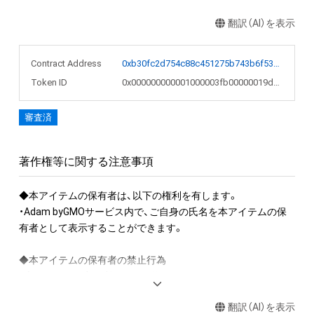
翻訳（AI）を表示
Contract Address
0xb30fc2d754c88c451275b743b6f530f19f643683
Token ID
0x000000000001000003fb00000019d685
審査済
著作権等に関する注意事項
◆本アイテムの保有者は、以下の権利を有します。

・Adam byGMOサービス内で、ご自身の氏名を本アイテムの保
有者として表示することができます。

◆本アイテムの保有者の禁止行為

・本アイテムを商用利用する行為

・本アイテムを印刷し公衆に向けて展示、販売、譲渡、貸与する
翻訳（AI）を表示
行為
