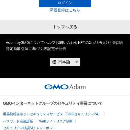
に反する利用またはその恐れのある利用など、作成者が不適切
株式会社MediBangを介して出品手続きをしており、

ログイン
であると判断した場合、利用をお断りさせていただきます。
TBSテレビおよび番組は、NFTの出品に関わる手続き・権利には
新規登録はこちら
関与しておりません。
トップへ戻る
Adam byGMOについて
ヘルプ
お問い合わせ
NFTの出品（法人）
利用規約
特定商取引法に基づく表記
電子公告
GMOインターネットグループのセキュリティ事業について
世界初総合ネットセキュリティサービス「GMOセキュリティ24」
パスワード漏洩診断
Webサイトリスク診断
セキュリティ相談AIチャットボット