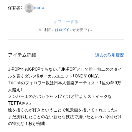
保有者：
mota
オファーする
※ご利用には
ログイン
が必要です。
アイテム詳細
過去の取引履歴
J-POPでもK-POPでもない、”JK-POP“として唯一無二のスタイ
ルを貫くダンス&ボーカルユニット「ONE N’ ONLY」

TikTokのフォロワー数は日本人音楽アーティスト1位の480万
人超え！

メンバー１のおバカキャラ！？だけど誰よりストイックな
TETTAさん。

絵を描くのが好きということで風景画を描いてくれました。

まだ挑戦したことのない新たな技法で描いたという、今回だけ
の特別な１枚が完成！