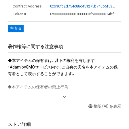
Contract Address
0xb30fc2d754c88c451275b743b6f530f19f643683
Token ID
0x000000000001000003fb00000014bf56
審査済
著作権等に関する注意事項
◆本アイテムの保有者は、以下の権利を有します。

・Adam byGMOサービス内で、ご自身の氏名を本アイテムの保
有者として表示することができます。

◆本アイテムの保有者の禁止行為

・本アイテムを商用利用する行為

・本アイテムを印刷し公衆に向けて展示、販売、譲渡、貸与する
翻訳（AI）を表示
行為

・本アイテムを加工・複製する行為

ストア詳細
◆本アイテムに関する注意事項
