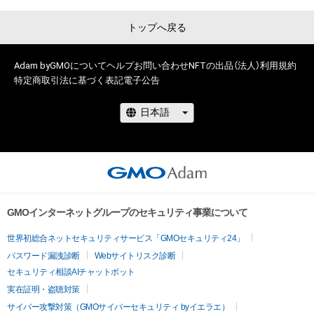
保有者、その他第三者が損害を被った場合、その損害がいかなる
原因で発生したものであっても、本アイテムの著作権を有する
トップへ戻る
方、著作隣接権の権利者またはその管理委託を受けている者は、
何らの法的責任も負わないものとします。
Adam byGMOについて
ヘルプ
お問い合わせ
NFTの出品（法人）
利用規約
特定商取引法に基づく表記
電子公告
GMOインターネットグループのセキュリティ事業について
世界初総合ネットセキュリティサービス「GMOセキュリティ24」
パスワード漏洩診断
Webサイトリスク診断
セキュリティ相談AIチャットボット
実在証明・盗聴対策
サイバー攻撃対策（GMOサイバーセキュリティ byイエラエ）