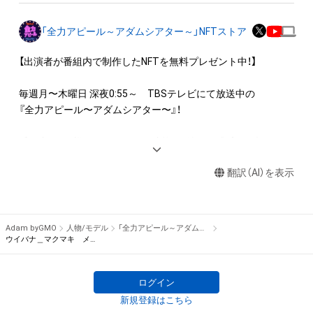
・本アイテムに関する創作物(画像および映像、音楽、商標または
ロゴ等を含みますがこれらに限られません。)にかかる知的財産
「全力アピール～アダムシアター～」NFTストア
権(著作権、特許権、実用新案権、商標権、意匠権その他の知的財
産権(それらの権利を取得し、又はそれらの権利につき登録等を
【出演者が番組内で制作したNFTを無料プレゼント中！】

出願する権利を含みます。)を意味します。)は、本アイテムの著
作権を有する方、著作隣接権の権利者またはその管理委託を受
毎週月〜木曜日 深夜0:55～　TBSテレビにて放送中の

けている者によって保護されています。そのため、本アイテム
『全力アピール〜アダムシアター〜』！

を保有していたとしても、本アイテムに関する創作物にかかる
知的財産権を有することを意味しません。

番組内では、様々なジャンルで才能を発揮する“プロの卵”たち
・本アイテムの著作権を有する方、著作隣接権の権利者またはそ
が、

の管理委託を受けている者からの事前の同意なしに、上記の「本
翻訳（AI）を表示
パフォーマンスや特技を、魂を込めて全力アピール！

アイテムの保有者が有する権利」の範囲を超えた行為、知的財産
そのパフォーマンスや特技をNFT化して視聴者の皆さんに無料
権を侵害するおそれのある行為(改変、公開、配布、逆コンパイ
でプレゼント！

ル、リバースエンジニアリングを含みますが、これに限定されま
Adam byGMO
人物/モデル
「全力アピール～アダムシアター～」NFTストア
せん。)を行うことはできません。

※本ストア内で出品されるNFTは、Adam byGMOの認定代理店
ウイバナ＿マクマキ メンバーイラスト 番組特別バージョン
・本アイテムに関する創作物の利用については、公序良俗や法令
である

に反する利用またはその恐れのある利用など、作成者が不適切
株式会社MediBangを介して出品手続きをしており、

ログイン
であると判断した場合、利用をお断りさせていただきます。

TBSテレビおよび番組は、NFTの出品に関わる手続き・権利には
・本アイテムの購入、売却および利用に関して、購入者、売却者、
新規登録はこちら
関与しておりません。