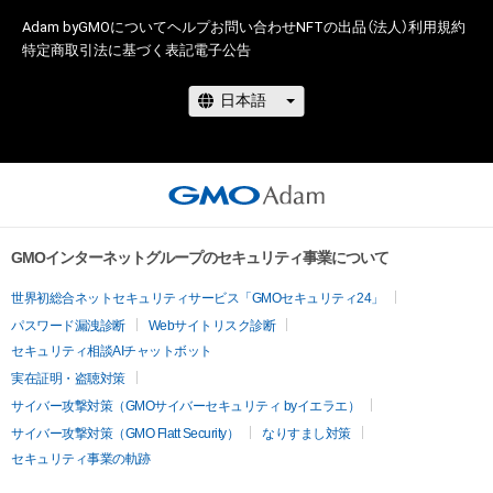
何らの法的責任も負わないものとします。
Adam byGMOについて
ヘルプ
お問い合わせ
NFTの出品（法人）
利用規約
特定商取引法に基づく表記
電子公告
GMOインターネットグループのセキュリティ事業について
世界初総合ネットセキュリティサービス「GMOセキュリティ24」
パスワード漏洩診断
Webサイトリスク診断
セキュリティ相談AIチャットボット
実在証明・盗聴対策
サイバー攻撃対策（GMOサイバーセキュリティ byイエラエ）
サイバー攻撃対策（GMO Flatt Security）
なりすまし対策
セキュリティ事業の軌跡