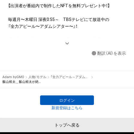
産権(それらの権利を取得し、又はそれらの権利につき登録等を
【出演者が番組内で制作したNFTを無料プレゼント中！】

出願する権利を含みます。)を意味します。)は、本アイテムの著
作権を有する方、著作隣接権の権利者またはその管理委託を受
毎週月〜木曜日 深夜0:55～　TBSテレビにて放送中の

けている者によって保護されています。そのため、本アイテム
『全力アピール〜アダムシアター〜』！

を保有していたとしても、本アイテムに関する創作物にかかる
知的財産権を有することを意味しません。

番組内では、様々なジャンルで才能を発揮する“プロの卵”たち
・本アイテムの著作権を有する方、著作隣接権の権利者またはそ
が、

の管理委託を受けている者からの事前の同意なしに、上記の「本
翻訳（AI）を表示
パフォーマンスや特技を、魂を込めて全力アピール！

アイテムの保有者が有する権利」の範囲を超えた行為、知的財産
そのパフォーマンスや特技をNFT化して視聴者の皆さんに無料
権を侵害するおそれのある行為(改変、公開、配布、逆コンパイ
でプレゼント！

ル、リバースエンジニアリングを含みますが、これに限定されま
Adam byGMO
人物/モデル
「全力アピール～アダムシアター～」NFTストア
せん。)を行うことはできません。

※本ストア内で出品されるNFTは、Adam byGMOの認定代理店
飯山裕太＿飯山裕太が絶叫コースターに挑戦
・本アイテムに関する創作物の利用については、公序良俗や法令
である

に反する利用またはその恐れのある利用など、作成者が不適切
株式会社MediBangを介して出品手続きをしており、

ログイン
であると判断した場合、利用をお断りさせていただきます。

TBSテレビおよび番組は、NFTの出品に関わる手続き・権利には
・本アイテムの購入、売却および利用に関して、購入者、売却者、
新規登録はこちら
関与しておりません。
保有者、その他第三者が損害を被った場合、その損害がいかなる
原因で発生したものであっても、本アイテムの著作権を有する
トップへ戻る
方、著作隣接権の権利者またはその管理委託を受けている者は、