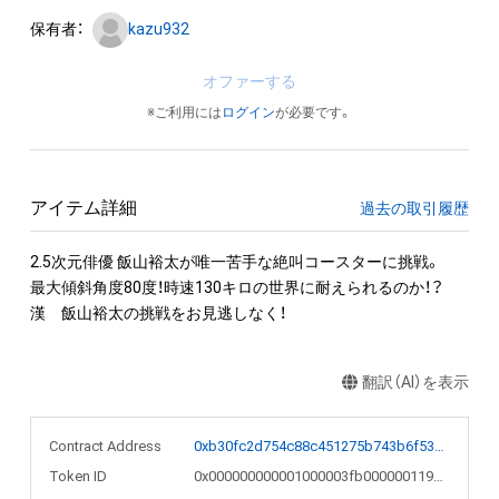
保有者：
kazu932
オファーする
※ご利用には
ログイン
が必要です。
アイテム詳細
過去の取引履歴
2.5次元俳優 飯山裕太が唯一苦手な絶叫コースターに挑戦。

最大傾斜角度80度！時速130キロの世界に耐えられるのか！？

漢　飯山裕太の挑戦をお見逃しなく！
翻訳（AI）を表示
Contract Address
0xb30fc2d754c88c451275b743b6f530f19f643683
Token ID
0x000000000001000003fb000000119ea1