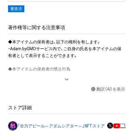
審査済
著作権等に関する注意事項
◆本アイテムの保有者は、以下の権利を有します。

・Adam byGMOサービス内で、ご自身の氏名を本アイテムの保
有者として表示することができます。

◆本アイテムの保有者の禁止行為

・本アイテムを商用利用する行為

・本アイテムを印刷し公衆に向けて展示、販売、譲渡、貸与する
翻訳（AI）を表示
行為

・本アイテムを加工・複製する行為

ストア詳細
◆本アイテムに関する注意事項

・本アイテムに関する創作物(画像および映像、音楽、商標または
ロゴ等を含みますがこれらに限られません。)にかかる知的財産
「全力アピール～アダムシアター～」NFTストア
権(著作権、特許権、実用新案権、商標権、意匠権その他の知的財