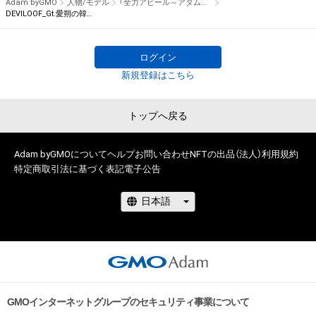
Adam byGMO
人物/モデル
「全力アピール～アダムシアター～」NFTストア
せん。)を行うことはできません。

※本ストア内で出品されるNFTは、Adam byGMOの認定代理店
DEVILOOF_Gt.愛朔の韓国風メイク自撮り写真
・本アイテムに関する創作物の利用については、公序良俗や法令
である

に反する利用またはその恐れのある利用など、作成者が不適切
株式会社MediBangを介して出品手続きをしており、

ログイン
であると判断した場合、利用をお断りさせていただきます。

TBSテレビおよび番組は、NFTの出品に関わる手続き・権利には
・本アイテムの購入、売却および利用に関して、購入者、売却者、
新規登録はこちら
関与しておりません。
保有者、その他第三者が損害を被った場合、その損害がいかなる
原因で発生したものであっても、本アイテムの著作権を有する
トップへ戻る
方、著作隣接権の権利者またはその管理委託を受けている者は、
何らの法的責任も負わないものとします。
Adam byGMOについて
ヘルプ
お問い合わせ
NFTの出品（法人）
利用規約
特定商取引法に基づく表記
電子公告
GMOインターネットグループのセキュリティ事業について