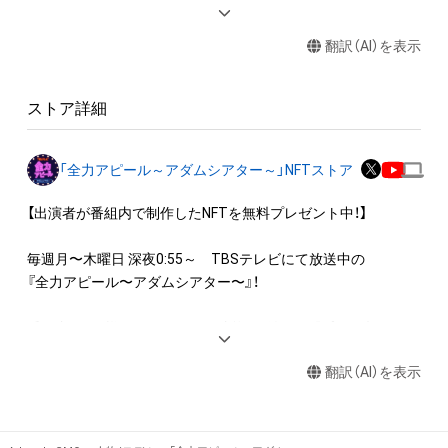
・本アイテムを商用利用する行為

・本アイテムを印刷し公衆に向けて展示、販売、譲渡、貸与する
翻訳（AI）を表示
行為

・本アイテムを加工・複製する行為

ストア詳細
◆本アイテムに関する注意事項

・本アイテムに関する創作物(画像および映像、音楽、商標または
ロゴ等を含みますがこれらに限られません。)にかかる知的財産
「全力アピール～アダムシアター～」NFTストア
権(著作権、特許権、実用新案権、商標権、意匠権その他の知的財
産権(それらの権利を取得し、又はそれらの権利につき登録等を
【出演者が番組内で制作したNFTを無料プレゼント中！】

出願する権利を含みます。)を意味します。)は、本アイテムの著
作権を有する方、著作隣接権の権利者またはその管理委託を受
毎週月〜木曜日 深夜0:55～　TBSテレビにて放送中の

けている者によって保護されています。そのため、本アイテム
『全力アピール〜アダムシアター〜』！

を保有していたとしても、本アイテムに関する創作物にかかる
知的財産権を有することを意味しません。

番組内では、様々なジャンルで才能を発揮する“プロの卵”たち
・本アイテムの著作権を有する方、著作隣接権の権利者またはそ
が、

の管理委託を受けている者からの事前の同意なしに、上記の「本
翻訳（AI）を表示
パフォーマンスや特技を、魂を込めて全力アピール！

アイテムの保有者が有する権利」の範囲を超えた行為、知的財産
そのパフォーマンスや特技をNFT化して視聴者の皆さんに無料
権を侵害するおそれのある行為(改変、公開、配布、逆コンパイ
でプレゼント！

ル、リバースエンジニアリングを含みますが、これに限定されま