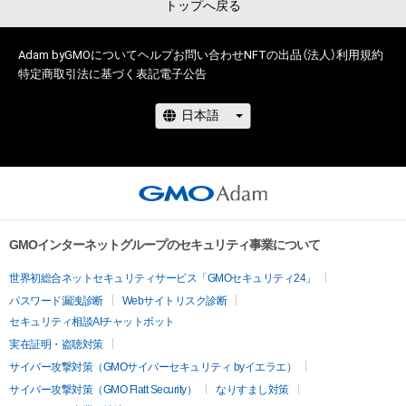
トップへ戻る
Adam byGMOについて
ヘルプ
お問い合わせ
NFTの出品（法人）
利用規約
特定商取引法に基づく表記
電子公告
GMOインターネットグループのセキュリティ事業について
世界初総合ネットセキュリティサービス「GMOセキュリティ24」
パスワード漏洩診断
Webサイトリスク診断
セキュリティ相談AIチャットボット
実在証明・盗聴対策
サイバー攻撃対策（GMOサイバーセキュリティ byイエラエ）
サイバー攻撃対策（GMO Flatt Security）
なりすまし対策