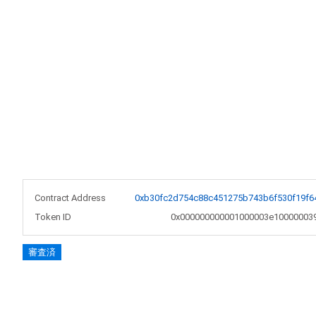
Contract Address
0xb30fc2d754c88c451275b743b6f530f19f6
Token ID
0x000000000001000003e10000003
審査済