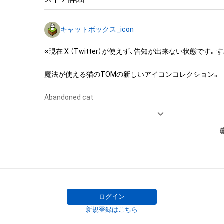
・本アイテムに関する創作物(画像および映像、音楽、商標
みますがこれらに限られません。)にかかる知的財産権(著
キャットボックス_icon
用新案権、商標権、意匠権その他の知的財産権(それらの権
それらの権利につき登録等を出願する権利を含みます。)を
※現在 X （Twitter）が使えず、告知が出来ない状態です。
は、本アイテムの著作権を有する方、著作隣接権の権利者
託を受けている者によって保護されています。そのため、
魔法が使える猫のTOMの新しいアイコンコレクション。

有していたとしても、本アイテムに関する創作物にかか
することを意味しません。

Abandoned cat

・本アイテムの著作権を有する方、著作隣接権の権利者ま
Tom.

を受けている者からの事前の同意なしに、上記の「本アイ
A cat that can use magic.

する権利」の範囲を超えた行為、知的財産権を侵害するお
(改変、公開、配布、逆コンパイル、リバースエンジニアリ
これに限定されません。)を行うことはできません。

opensea.io/collection/catboxx
・本アイテムに関する創作物の利用については、公序良俗
用またはその恐れのある利用など、作成者が不適切である
ログイン
新規登録はこちら