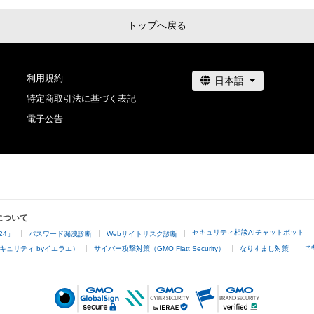
トップへ戻る
利用規約
特定商取引法に基づく表記
電子公告
について
セキュリティ相談AIチャットボット
24」
パスワード漏洩診断
Webサイトリスク診断
セ
キュリティ byイエラエ）
サイバー攻撃対策（GMO Flatt Security）
なりすまし対策