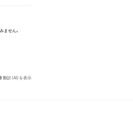
またはロゴ等を含
作権、特許権、実
利を取得し、又は
意味します。)
すみません。

またはその管理委
本アイテムを保
る知的財産権を有
たはその管理委託
テムの保有者が有
それのある行為
翻訳（AI）を表示
ングを含みますが、
や法令に反する利
と判断した場合、