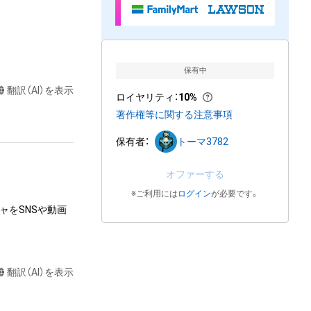
保有中
翻訳（AI）を表示
ロイヤリティ
：
10%
著作権等に関する注意事項
保有者：
トーマ3782
オファーする
※ご利用には
ログイン
が必要です。
ャをSNSや動画
翻訳（AI）を表示
達に送る
