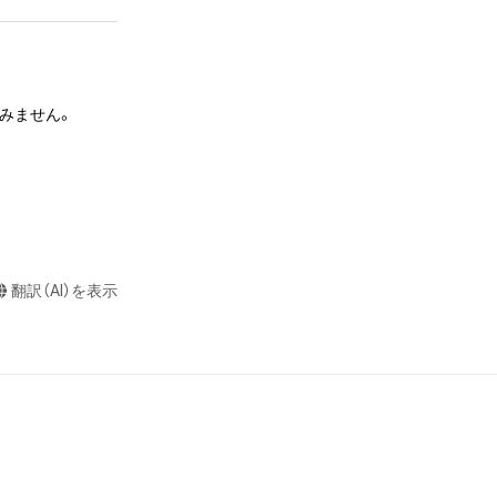
またはロゴ等を含
作権、特許権、実
利を取得し、又は
意味します。)
すみません。

またはその管理委
本アイテムを保
る知的財産権を有
たはその管理委託
テムの保有者が有
それのある行為
翻訳（AI）を表示
ングを含みますが、
や法令に反する利
と判断した場合、