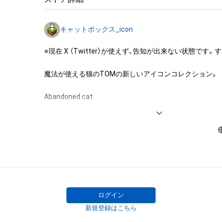
・本アイテムに関する創作物(画像および映像、音楽、商標
みますがこれらに限られません。)にかかる知的財産権(著
キャットボックス_icon
用新案権、商標権、意匠権その他の知的財産権(それらの権
それらの権利につき登録等を出願する権利を含みます。)を
※現在 X （Twitter）が使えず、告知が出来ない状態です。
は、本アイテムの著作権を有する方、著作隣接権の権利者
託を受けている者によって保護されています。そのため、
魔法が使える猫のTOMの新しいアイコンコレクション。

有していたとしても、本アイテムに関する創作物にかか
することを意味しません。

Abandoned cat

・本アイテムの著作権を有する方、著作隣接権の権利者ま
Tom.

を受けている者からの事前の同意なしに、上記の「本アイ
A cat that can use magic.

する権利」の範囲を超えた行為、知的財産権を侵害するお
(改変、公開、配布、逆コンパイル、リバースエンジニアリ
これに限定されません。)を行うことはできません。

opensea.io/collection/catboxx
・本アイテムに関する創作物の利用については、公序良俗
用またはその恐れのある利用など、作成者が不適切である
ログイン
新規登録はこちら