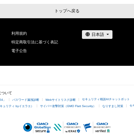
トップへ戻る
利用規約
特定商取引法に基づく表記
電子公告
について
セキュリティ相談AIチャットボット
24」
パスワード漏洩診断
Webサイトリスク診断
セ
キュリティ byイエラエ）
サイバー攻撃対策（GMO Flatt Security）
なりすまし対策