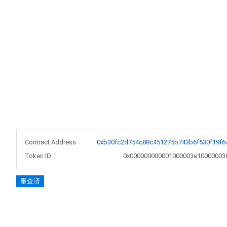
Contract Address
0xb30fc2d754c88c451275b743b6f530f19f6
Token ID
0x000000000001000003e10000003
審査済