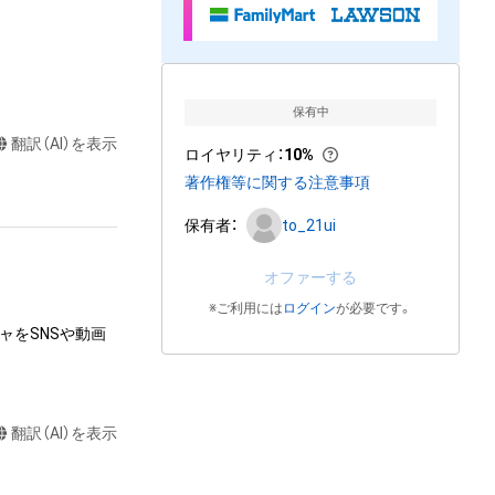
保有中
翻訳（AI）を表示
ロイヤリティ
：
10%
著作権等に関する注意事項
保有者：
to_21ui
オファーする
※ご利用には
ログイン
が必要です。
ャをSNSや動画
翻訳（AI）を表示
達に送る
