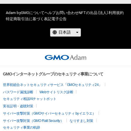
このアイテムに関するお問い合わせ先

X(旧Twitter)

Adam byGMOについて
ヘルプ
お問い合わせ
NFTの出品（法人）
利用規約
@masakikazusa
特定商取引法に基づく表記
電子公告
GMOインターネットグループのセキュリティ事業について
世界初総合ネットセキュリティサービス「GMOセキュリティ24」
パスワード漏洩診断
Webサイトリスク診断
セキュリティ相談AIチャットボット
実在証明・盗聴対策
サイバー攻撃対策（GMOサイバーセキュリティ byイエラエ）
サイバー攻撃対策（GMO Flatt Security）
なりすまし対策
セキュリティ事業の軌跡