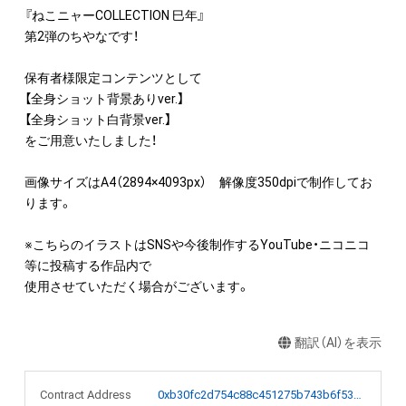
『ねこニャーCOLLECTION 巳年』

第2弾のちやなです！

保有者様限定コンテンツとして

【全身ショット背景ありver.】

【全身ショット白背景ver.】

をご用意いたしました！

画像サイズはA4（2894×4093px）　解像度350dpiで制作してお
ります。

※こちらのイラストはSNSや今後制作するYouTube・ニコニコ
等に投稿する作品内で

使用させていただく場合がございます。
翻訳（AI）を表示
Contract Address
0xb30fc2d754c88c451275b743b6f530f19f643683