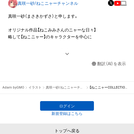
アイテムに関する注意事項

真咲一砂/ねこニャーチャンネル
・本アイテムに関する創作物(画像および映像、音楽、商標または
ロゴ等を含みますがこれらに限られません。)にかかる知的財産
真咲一砂（まさきかずさ）と申します。

権(著作権、特許権、実用新案権、商標権、意匠権その他の知的財
産権(それらの権利を取得し、又はそれらの権利につき登録等を
オリジナル作品【ねこみみさんのニャーな日々】

出願する権利を含みます。)を意味します。)は、本アイテムの著
略して【ねこニャー】のキャラクターを中心に

作権を有する方、著作隣接権の権利者またはその管理委託を受
けている者によって保護されています。そのため、本アイテム
YouTube・ニコニコで動画を投稿したり

を保有していたとしても、本アイテムに関する創作物にかかる
イラスト・オリジナル4コマ漫画

知的財産権を有することを意味しません。

翻訳（AI）を表示
LINEスタンプ・グッズなどを制作しております。

・本アイテムの著作権を有する方、著作隣接権の権利者またはそ
の管理委託を受けている者からの事前の同意なしに、上記の「本
アイテムの保有者が有する権利」の範囲を超えた行為、知的財産
Adam byGMO
イラスト
真咲一砂/ねこニャーチャンネル
【ねこニャーCOLLECTION 巳年】 #2ちやな
権を侵害するおそれのある行為(改変、公開、配布、逆コンパイ
ル、リバースエンジニアリングを含みますが、これに限定されま
せん。)を行うことはできません。

ログイン
・本アイテムに関する創作物の利用については、公序良俗や法令
新規登録はこちら
に反する利用またはその恐れのある利用など、作成者が不適切
であると判断した場合、利用をお断りさせていただきます。

トップへ戻る