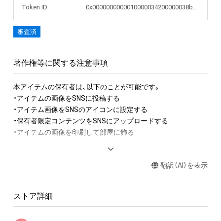
Token ID
0x0000000000010000034200000038b025
審査済
著作権等に関する注意事項
本アイテムの保有者は、以下のことが可能です。

・アイテムの画像をSNSに投稿する

・アイテム画像をSNSのアイコンに設定する

・保有者限定コンテンツをSNSにアップロードする

・アイテムの画像を印刷して部屋に飾る

・アイテムの画像を使用してメッセージカードを制作し友達に
送る

翻訳（AI）を表示
・アイテム画像を使用し、個人利用する用のグッズや商品を制作
する

・アイテム画像を使用した二次創作物（ご自身で描いたイラスト
ストア詳細
など）を作成する
