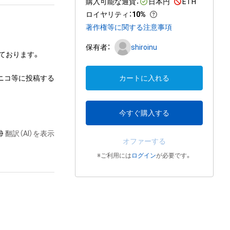
購入可能な通貨：
日本円
ETH
ロイヤリティ
：
10%
著作権等に関する注意事項
保有者：
shiroinu
しております。

コニコ等に投稿する
カートに入れる
今すぐ購入する
翻訳（AI）を表示
オファーする
※ご利用には
ログイン
が必要です。