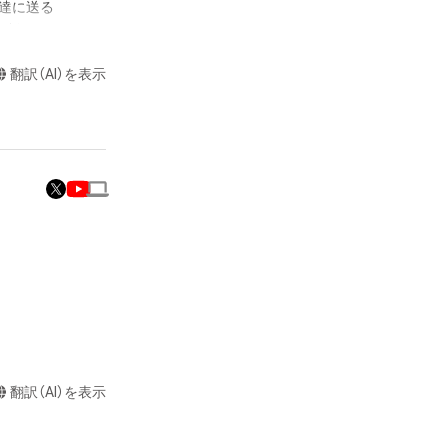
達に送る

制作する

ラストなど）を作
翻訳（AI）を表示
またはロゴ等を含
作権、特許権、実
利を取得し、又は
意味します。)
またはその管理委
本アイテムを保
る知的財産権を有
たはその管理委託
テムの保有者が有
それのある行為
翻訳（AI）を表示
ングを含みますが、
や法令に反する利