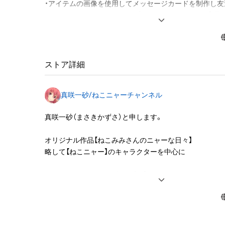
・アイテムの画像を使用してメッセージカードを制作し友
・アイテム画像を使用し、個人利用する用のグッズや商品を
・アイテム画像を使用した二次創作物（ご自身で描いたイ
成する

アイテムに関する注意事項

ストア詳細
・本アイテムに関する創作物(画像および映像、音楽、商標
みますがこれらに限られません。)にかかる知的財産権(著
真咲一砂/ねこニャーチャンネル
用新案権、商標権、意匠権その他の知的財産権(それらの権
それらの権利につき登録等を出願する権利を含みます。)を
真咲一砂（まさきかずさ）と申します。

は、本アイテムの著作権を有する方、著作隣接権の権利者
託を受けている者によって保護されています。そのため、
オリジナル作品【ねこみみさんのニャーな日々】

有していたとしても、本アイテムに関する創作物にかか
略して【ねこニャー】のキャラクターを中心に

することを意味しません。

・本アイテムの著作権を有する方、著作隣接権の権利者ま
YouTube・ニコニコで動画を投稿したり

を受けている者からの事前の同意なしに、上記の「本アイ
イラスト・オリジナル4コマ漫画

する権利」の範囲を超えた行為、知的財産権を侵害するお
LINEスタンプ・グッズなどを制作しております。

(改変、公開、配布、逆コンパイル、リバースエンジニアリ
これに限定されません。)を行うことはできません。

・本アイテムに関する創作物の利用については、公序良俗