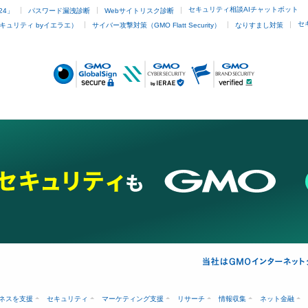
セキュリティ相談AIチャットボット
24」
パスワード漏洩診断
Webサイトリスク診断
セ
キュリティ byイエラエ）
サイバー攻撃対策（GMO Flatt Security）
なりすまし対策
ネスを支援
セキュリティ
マーケティング支援
リサーチ
情報収集
ネット金融