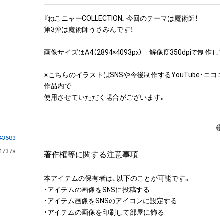
『ねこニャーCOLLECTION』今回のテーマは魔術師！

第3弾は魔術師うさみんです！

画像サイズはA4（2894×4093px）　解像度350dpiで制作
※こちらのイラストはSNSや今後制作するYouTube・ニ
作品内で

使用させていただく場合がございます。
43683
4737a
著作権等に関する注意事項
本アイテムの保有者は、以下のことが可能です。

・アイテムの画像をSNSに投稿する

・アイテム画像をSNSのアイコンに設定する

・アイテムの画像を印刷して部屋に飾る
