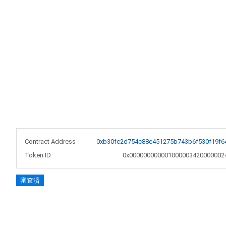
Contract Address
0xb30fc2d754c88c451275b743b6f530f19f6
Token ID
0x000000000001000003420000002
審査済