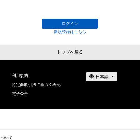
用またはその恐れのある利用など、作成者が不適切である
利用をお断りさせていただきます。

ログイン
このアイテムに関するお問い合わせ先

新規登録はこちら
Twitter

@masakikazusa
トップへ戻る
利用規約
特定商取引法に基づく表記
電子公告
について