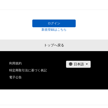
adam.jp/stores/akieya/series
利用をお断りさせていただきます。

・本アイテムの購入、売却および利用に関して、購入者、売
ーーーー

の他第三者が損害を被った場合、その損害がいかなる原
美大・工芸美術学科日本画専攻卒業。

であっても、本アイテムの著作権を有する方、著作隣接権
ログイン
の管理委託を受けている者は、何らの法的責任も負わない
新規登録はこちら
ーーー直近の受賞・起用歴

このアイテムに関するお問い合わせ先

・にいがたデジコングランプリ　2024

陽也/Akiya

トップへ戻る
akieyh.nft@gmail.com
www.niigata-digicon.com/digicon/past/prize2024.html
利用規約
・にいがたデジコングランプリ　2023

特定商取引法に基づく表記
www.niigata-digicon.com/digicon/past/prize2023.html
電子公告
・アーティスト『Techu(テチュ)』様ジャケットデザイン
（GENSEKI　主催）

genseki.me/compes/QYxePBPDV-K?tab=kekka&page=