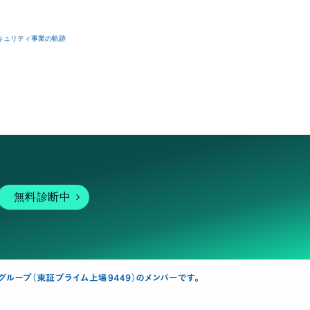
士:藤本剛平　先生
キュリティ事業の軌跡
無料診断中