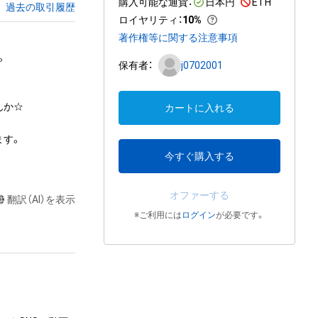
購入可能な通貨：
日本円
ETH
過去の取引履歴
ロイヤリティ
：
10%
著作権等に関する注意事項


保有者：
j0702001
か☆

カートに入れる
す。

今すぐ購入する
オファーする
翻訳（AI）を表示
※ご利用には
ログイン
が必要です。