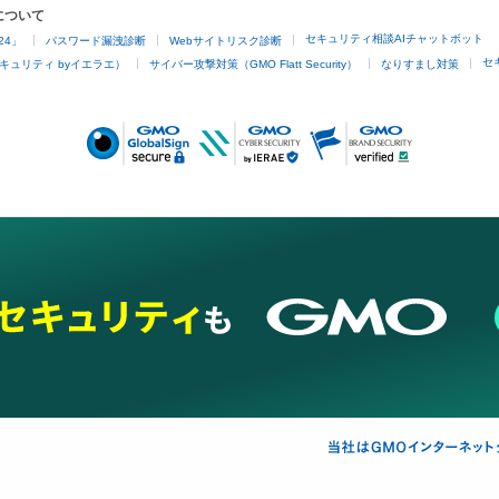
について
・『事例でわかる！　NFT・暗号資産の税務（第２版）』税理
セキュリティ相談AIチャットボット
24」
パスワード漏洩診断
Webサイトリスク診断
著

セ
キュリティ byイエラエ）
サイバー攻撃対策（GMO Flatt Security）
なりすまし対策
amzn.asia/d/5hEABgd
ーー展示会/即売会等にも参加しています。
