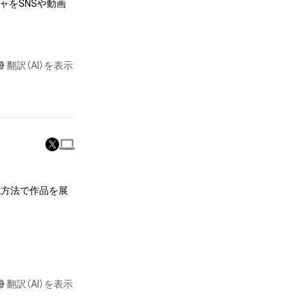
ャをSNSや動画
翻訳（AI）を表示
またはロゴ等を含
作権、特許権、実
利を取得し、又は
意味します。)
またはその管理委
本アイテムを保
る知的財産権を有
現方法で作品を展
たはその管理委託
テムの保有者が有
それのある行為
す。

ングを含みますが、
翻訳（AI）を表示
や法令に反する利
と判断した場合、