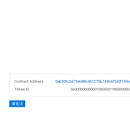
Contract Address
0xb30fc2d754c88c451275b743b6f530f19f6
Token ID
0x000000000001000003190000000
審査済