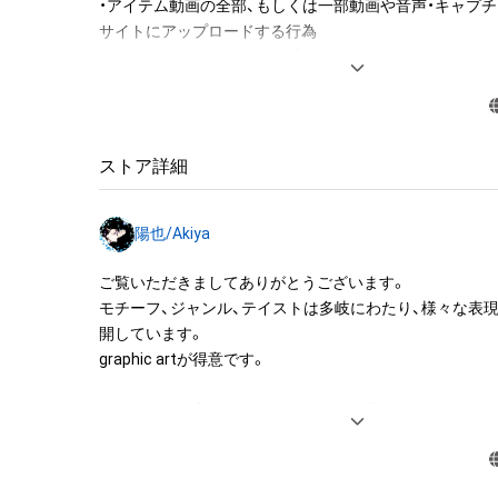
・アイテム動画の全部、もしくは一部動画や音声・キャプチ
サイトにアップロードする行為

・アイテムの画像を印刷して部屋に飾る

アイテムに関する注意事項

・本アイテムに関する創作物(画像および映像、音楽、商標
みますがこれらに限られません。)にかかる知的財産権(著
ストア詳細
用新案権、商標権、意匠権その他の知的財産権(それらの権
それらの権利につき登録等を出願する権利を含みます。)を
陽也/Akiya
は、本アイテムの著作権を有する方、著作隣接権の権利者
託を受けている者によって保護されています。そのため、
ご覧いただきましてありがとうございます。

有していたとしても、本アイテムに関する創作物にかか
モチーフ、ジャンル、テイストは多岐にわたり、様々な表
することを意味しません。

開しています。

・本アイテムの著作権を有する方、著作隣接権の権利者ま
graphic artが得意です。

を受けている者からの事前の同意なしに、上記の「本アイ
する権利」の範囲を超えた行為、知的財産権を侵害するお
どなたかのお心にとめられるような作品を創れたら幸いで
(改変、公開、配布、逆コンパイル、リバースエンジニアリ
どうぞよろしくお願い致します。

これに限定されません。)を行うことはできません。

・本アイテムに関する創作物の利用については、公序良俗
用またはその恐れのある利用など、作成者が不適切である