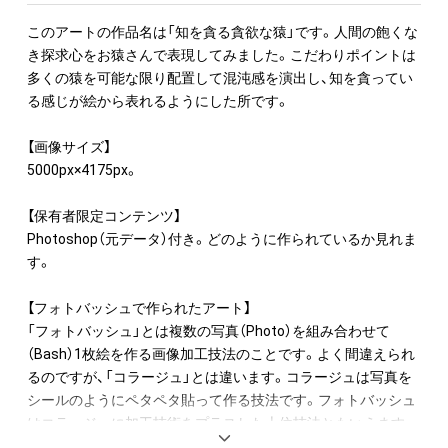
このアートの作品名は「知を貪る貪欲な猿」です。人間の飽くな
き探求心をお猿さんで表現してみました。こだわりポイントは
多くの猿を可能な限り配置して混沌感を演出し、知を貪ってい
る感じが絵から表れるようにした所です。

【画像サイズ】

5000px×4175px。

【保有者限定コンテンツ】

Photoshop（元データ）付き。どのように作られているか見れま
す。

【フォトバッシュで作られたアート】

「フォトバッシュ」とは複数の写真（Photo）を組み合わせて
（Bash）1枚絵を作る画像加工技法のことです。よく間違えられ
るのですが、「コラージュ」とは違います。コラージュは写真を
シールのようにペタペタ貼って作る技法です。フォトバッシュ
はコラージュに加工技術をプラスした上位技法ともいえます。
フォトバッシュアートは写真を素材として使っているので、作