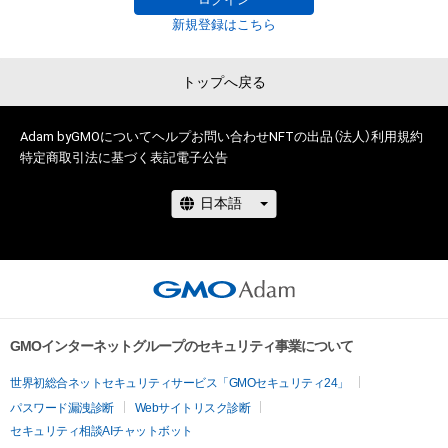
原因で発生したものであっても、本アイテムの著作権を有する
新規登録はこちら
方、著作隣接権の権利者またはその管理委託を受けている者は、
トップへ戻る
Adam byGMOについて
ヘルプ
お問い合わせ
NFTの出品（法人）
利用規約
特定商取引法に基づく表記
電子公告
GMOインターネットグループのセキュリティ事業について
世界初総合ネットセキュリティサービス「GMOセキュリティ24」
パスワード漏洩診断
Webサイトリスク診断
セキュリティ相談AIチャットボット