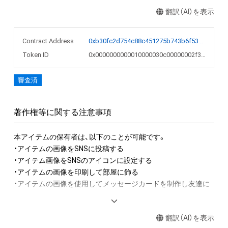
品に描かれた生物や物質は想像ではなく、実際にこの世に存在
翻訳（AI）を表示
しています。この点が他のアート作品とは一線を画す非常に面
白い部分です。
Contract Address
0xb30fc2d754c88c451275b743b6f530f19f643683
Token ID
0x0000000000010000030c00000002f3ae
審査済
著作権等に関する注意事項
本アイテムの保有者は、以下のことが可能です。

・アイテムの画像をSNSに投稿する

・アイテム画像をSNSのアイコンに設定する

・アイテムの画像を印刷して部屋に飾る

・アイテムの画像を使用してメッセージカードを制作し友達に
送る

翻訳（AI）を表示
アイテムに関する注意事項
