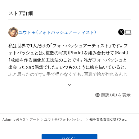
・本アイテムに関する創作物(画像および映像、音楽、商標または
ロゴ等を含みますがこれらに限られません。)にかかる知的財産
ストア詳細
権(著作権、特許権、実用新案権、商標権、意匠権その他の知的財
産権(それらの権利を取得し、又はそれらの権利につき登録等を
出願する権利を含みます。)を意味します。)は、本アイテムの著
ユウトモ（フォトバッシュアーティスト）
作権を有する方、著作隣接権の権利者またはその管理委託を受
けている者によって保護されています。そのため、本アイテム
私は世界で1人だけの「フォトバッシュアーティスト」です。フ
を保有していたとしても、本アイテムに関する創作物にかかる
ォトバッシュとは、複数の写真（Photo）を組み合わせて（Bash）
知的財産権を有することを意味しません。

1枚絵を作る画像加工技法のことです。私がフォトバッシュと
・本アイテムの著作権を有する方、著作隣接権の権利者またはそ
出会ったのは偶然でした。いつものように絵を描いていると、
の管理委託を受けている者からの事前の同意なしに、上記の「本
ふと思ったのです。手で描かなくても、写真で絵が作れるんじ
アイテムの保有者が有する権利」の範囲を超えた行為、知的財産
ゃないかと。思い付きで作ったその絵を色んな人に見せたとこ
権を侵害するおそれのある行為(改変、公開、配布、逆コンパイ
ろ、手で描いたと思われました。

ル、リバースエンジニアリングを含みますが、これに限定されま
翻訳（AI）を表示
せん。)を行うことはできません。

なんだか嘘を付いていないのに嘘をついた気分です。この絵を
・本アイテムに関する創作物の利用については、公序良俗や法令
説明するいい方法はないかと調べていると、私が作った絵が、た
に反する利用またはその恐れのある利用など、作成者が不適切
またまフォトバッシュという技法を使っていたことを知りまし
Adam byGMO
アート
ユウトモ（フォトバッシュアーティスト）
知を貪る貪欲な猿（フォトバッシュアート）
であると判断した場合、利用をお断りさせていただきます。

た。そこから私はフォトバッシュで作ったアートを「フォトバ
・本アイテムの購入、売却および利用に関して、購入者、売却者、
ッシュアート」と名付け、自分の肩書きを「フォトバッシュアー
保有者、その他第三者が損害を被った場合、その損害がいかなる
ティスト」と名乗っています。
ログイン