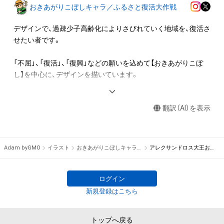
よび無料配布をする

おきあがりこぼしキャラ／ふるさと復活大作戦
・アイテム画像を使用した二次創作物（ご自身で描いたイラスト
など）を作成する

デザインで、過疎少子高齢化によりさびれていく地域を、復活さ
せたい者です。

アイテムに関する注意事項

・本アイテムに関する創作物(画像および映像、音楽、商標または
「不屈」、「復活」、「復興」などの願いを込めて【おきあがりこぼ
ロゴ等を含みますがこれらに限られません。)にかかる知的財産
し】を中心に、デザインを描いています。

権(著作権、特許権、実用新案権、商標権、意匠権その他の知的財
産権(それらの権利を取得し、又はそれらの権利につき登録等を
歴史上の人物や、物語の登場人物、ゲームのジョブキャラなど、
出願する権利を含みます。)を意味します。)は、本アイテムの著
翻訳（AI）を表示
かわいらしいキャラをどんどん生み出していきたいと思いま
作権を有する方、著作隣接権の権利者またはその管理委託を受
す。

けている者によって保護されています。そのため、本アイテム
を保有していたとしても、本アイテムに関する創作物にかかる
また、諸々詳しく知りたい方は、【『おきあがりこぼし』キャラク
Adam byGMO
イラスト
おきあがりこぼしキャラ／ふるさと復活大作戦
アレクサンドロス大王おきあがりこぼし
知的財産権を有することを意味しません。

ターでNFTに参入した件】をお読みいただければ幸いです。

・本アイテムの著作権を有する方、著作隣接権の権利者またはそ
の管理委託を受けている者からの事前の同意なしに、上記の「本
ログイン
アイテムの保有者が有する権利」の範囲を超えた行為、知的財産
note.com/szak07/n/n8781fc2d1012
新規登録はこちら
権を侵害するおそれのある行為(改変、公開、配布、逆コンパイ
ル、リバースエンジニアリングを含みますが、これに限定されま
ご愛顧のほど、どうぞよろしくお願いいたします。
トップへ戻る
せん。)を行うことはできません。
