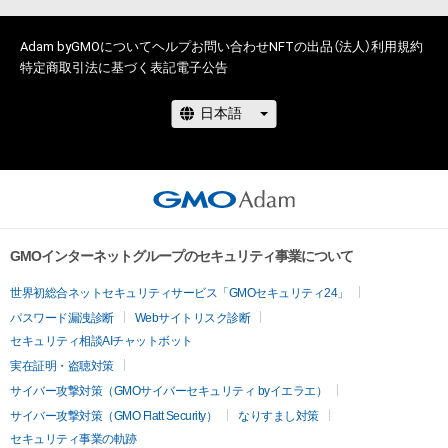
・本アイテムに関する創作物の利用については、公序良俗や法令
に反する利用またはその恐れのある利用など、作成者が不適切
Adam byGMOについて
ヘルプ
お問い合わせ
NFTの出品（法人）
利用規約
であると判断した場合、利用をお断りさせていただきます。

特定商取引法に基づく表記
電子公告
・本アイテムの購入、売却および利用に関して、購入者、売却者、
保有者、その他第三者が損害を被った場合、その損害がいかなる
原因で発生したものであっても、本アイテムの著作権を有する
方、著作隣接権の権利者またはその管理委託を受けている者は、
GMOインターネットグループのセキュリティ事業について
世界初総合ネットセキュリティサービス「GMOセキュリティ24」
パスワード漏洩診断
Webサイトリスク診断
セキュリティ相談AIチャットボット
実在証明・盗聴対策
サイバー攻撃対策（GMOサイバーセキュリティ byイエラエ）
サイバー攻撃対策（GMO Flatt Security）
なりすまし対策
セキュリティ事業の軌跡