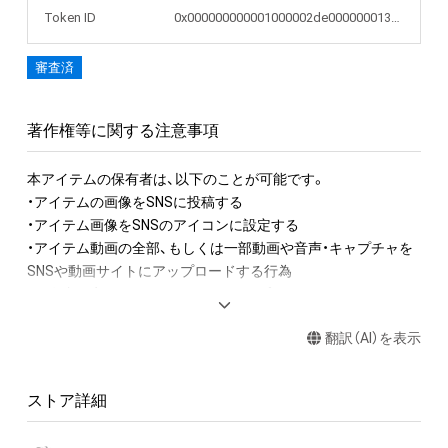
Token ID
0x000000000001000002de000000013fa8
審査済
著作権等に関する注意事項
本アイテムの保有者は、以下のことが可能です。

・アイテムの画像をSNSに投稿する

・アイテム画像をSNSのアイコンに設定する

・アイテム動画の全部、もしくは一部動画や音声・キャプチャを
SNSや動画サイトにアップロードする行為

・保有者限定コンテンツをSNSにアップロードする

・アイテムの画像を印刷して部屋に飾る

翻訳（AI）を表示
・アイテムの画像を使用してメッセージカードを制作し友達に
送る

・アイテム画像を使用し、個人利用する用のグッズや商品を制作
ストア詳細
する

・アイテム画像を使用し、グッズや商品を制作して有料販売、お