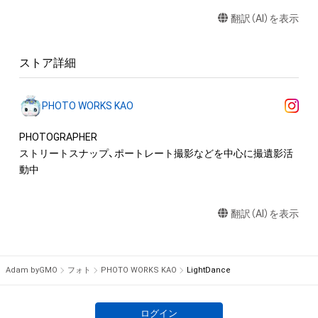
権(著作権、特許権、実用新案権、商標権、意匠権その他の知的財
翻訳（AI）を表示
産権(それらの権利を取得し、又はそれらの権利につき登録等を
出願する権利を含みます。)を意味します。)は、本アイテムの著
作権を有する方、著作隣接権の権利者またはその管理委託を受
ストア詳細
けている者によって保護されています。そのため、本アイテム
を保有していたとしても、本アイテムに関する創作物にかかる
知的財産権を有することを意味しません。

PHOTO WORKS KAO
・本アイテムの著作権を有する方、著作隣接権の権利者またはそ
の管理委託を受けている者からの事前の同意なしに、上記の「本
PHOTOGRAPHER

アイテムの保有者が有する権利」の範囲を超えた行為、知的財産
ストリートスナップ、ポートレート撮影などを中心に撮遺影活
権を侵害するおそれのある行為(改変、公開、配布、逆コンパイ
動中
ル、リバースエンジニアリングを含みますが、これに限定されま
せん。)を行うことはできません。

翻訳（AI）を表示
・本アイテムに関する創作物の利用については、公序良俗や法令
に反する利用またはその恐れのある利用など、作成者が不適切
であると判断した場合、利用をお断りさせていただきます。

・本アイテムの購入、売却および利用に関して、購入者、売却者、
Adam byGMO
フォト
PHOTO WORKS KAO
LightDance
保有者、その他第三者が損害を被った場合、その損害がいかなる
原因で発生したものであっても、本アイテムの著作権を有する
方、著作隣接権の権利者またはその管理委託を受けている者は、
ログイン