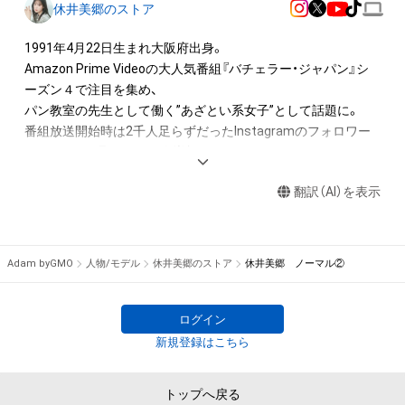
休井美郷のストア
1991年4月22日生まれ大阪府出身。

Amazon Prime Videoの大人気番組『バチェラー・ジャパン』シ
ーズン４で注目を集め、

パン教室の先生として働く”あざとい系女子”として話題に。

番組放送開始時は2千人足らずだったInstagramのフォロワー
が、たった２週間で12万人増加。

メイクやファッションへのこだわりが支持され、ファンの８割
翻訳（AI）を表示
を女性が占める。

女性誌やバラエティタレントとしても活躍中。

そんな休井の“あざと可愛い”写真をお届けします。

Adam byGMO
人物/モデル
休井美郷のストア
休井美郷 ノーマル②
CM放送記念！他ではみられない、休井美郷のレアカットをNFT
で無料プレゼントします！

特別なカットや動画がランダムで当たるキャンペーン、是非ア
ログイン
新規登録はこちら
adam.jp/airdrops/kyuimisato?
aid=24def4d19b6e42aea2b5499a3a7ce15f
トップへ戻る