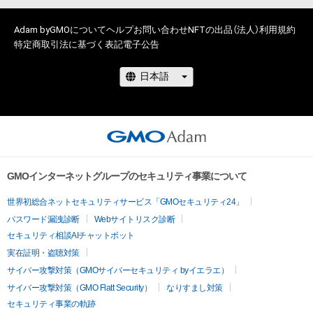
Adam byGMOについて
ヘルプ
お問い合わせ
NFTの出品（法人）
利用規約
特定商取引法に基づく表記
電子公告
GMOインターネットグループのセキュリティ事業について
世界初総合ネットセキュリティサービス「GMOセキュリティ24」
パスワード漏洩診断
Webサイトリスク診断
セキュリティ相談AIチャットボット
実在証明・盗聴対策
サイバー攻撃対策（GMOサイバーセキュリティ byイエラエ）
サイバー攻撃対策（GMO Flatt Security）
なりすまし対策
セキュリティ事業の軌跡