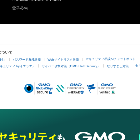
電子公告
について
セキュリティ相談AIチャットボット
24」
パスワード漏洩診断
Webサイトリスク診断
セ
キュリティ byイエラエ）
サイバー攻撃対策（GMO Flatt Security）
なりすまし対策