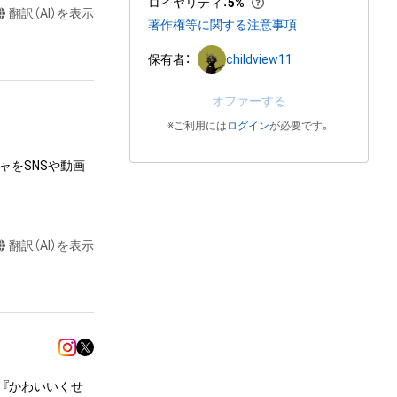
ロイヤリティ
：
5%
翻訳（AI）を表示
著作権等に関する注意事項
保有者：
childview11
オファーする
※ご利用には
ログイン
が必要です。
ャをSNSや動画
翻訳（AI）を表示
達に送る

またはロゴ等を含
作権、特許権、実
利を取得し、又は
意味します。)
 『かわいいくせ
またはその管理委