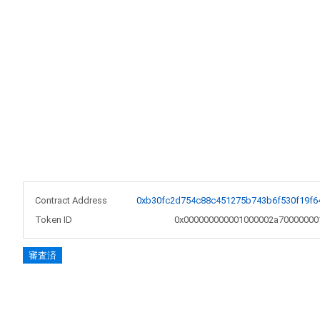
Contract Address
0xb30fc2d754c88c451275b743b6f530f19f6
Token ID
0x000000000001000002a70000000
審査済