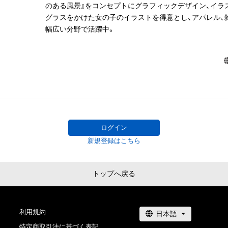
のある風景』をコンセプトにグラフィックデザイン、イラス
託を受けている者によって保護されています。そのため、
グラスをかけた女の子のイラストを得意とし、アパレル、
有していたとしても、本アイテムに関する創作物にかか
幅広い分野で活躍中。
することを意味しません。

・本アイテムの著作権を有する方、著作隣接権の権利者ま
を受けている者からの事前の同意なしに、上記の「本アイ
する権利」の範囲を超えた行為、知的財産権を侵害するお
(改変、公開、配布、逆コンパイル、リバースエンジニアリ
これに限定されません。)を行うことはできません。

・本アイテムに関する創作物の利用については、公序良俗
用またはその恐れのある利用など、作成者が不適切である
利用をお断りさせていただきます。

ログイン
・本アイテムの購入、売却および利用に関して、購入者、売
新規登録はこちら
の他第三者が損害を被った場合、その損害がいかなる原
であっても、本アイテムの著作権を有する方、著作隣接権
の管理委託を受けている者は、何らの法的責任も負わない
トップへ戻る
このアイテムに関するお問い合わせ先

yokohoshiillust

利用規約
rggznq9736@yahoo.co.jp
特定商取引法に基づく表記