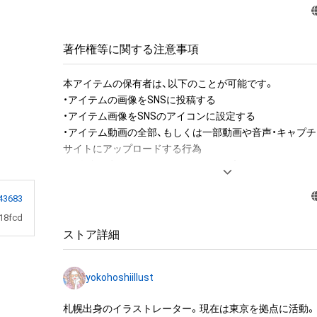
著作権等に関する注意事項
本アイテムの保有者は、以下のことが可能です。

・アイテムの画像をSNSに投稿する

・アイテム画像をSNSのアイコンに設定する

・アイテム動画の全部、もしくは一部動画や音声・キャプチ
サイトにアップロードする行為

・保有者限定コンテンツをSNSにアップロードする

・アイテムの画像を印刷して部屋に飾る

・アイテムの画像を使用してメッセージカードを制作し友
43683
18fcd
アイテムに関する注意事項

ストア詳細
・本アイテムに関する創作物(画像および映像、音楽、商標
みますがこれらに限られません。)にかかる知的財産権(著
yokohoshiillust
用新案権、商標権、意匠権その他の知的財産権(それらの権
それらの権利につき登録等を出願する権利を含みます。)を
札幌出身のイラストレーター。現在は東京を拠点に活動。
は、本アイテムの著作権を有する方、著作隣接権の権利者