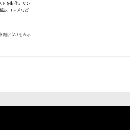
トを制作。 サン
本アイテムを保
雑誌、コスメなど
る知的財産権を有
たはその管理委託
テムの保有者が有
翻訳（AI）を表示
それのある行為
ングを含みますが、
や法令に反する利
と判断した場合、
却者、保有者、そ
因で発生したもの
の権利者またはそ
ものとします。
