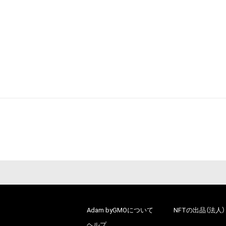
Adam byGMOについて
NFTの出品（法人）
ヘルプ