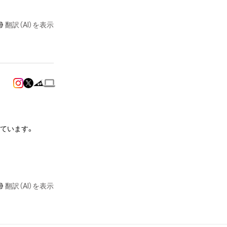
翻訳（AI）を表示
達に送る

制作する

ラストなど）を作
またはロゴ等を含
作権、特許権、実
利を取得し、又は
売しています。

意味します。)
またはその管理委
本アイテムを保
る知的財産権を有
品の先行公開・新
翻訳（AI）を表示
たはその管理委託
ば招待させていた
テムの保有者が有
それのある行為
ングを含みますが、