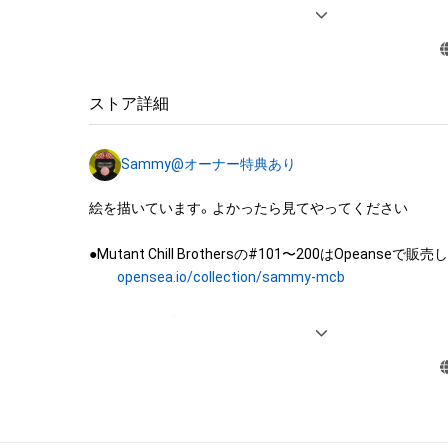
・保有者限定コンテンツをSNSにアップロードする

・アイテムの画像を印刷して部屋に飾る

・アイテムの画像を使用してメッセージカードを制作し友
・アイテム画像を使用し、個人利用する用のグッズや商品を
・アイテム画像を使用した二次創作物（ご自身で描いたイ
ストア詳細
成する

Sammy@オーナー特典あり
アイテムに関する注意事項

・本アイテムに関する創作物(画像および映像、音楽、商標
絵を描いています。よかったら見てやってください

みますがこれらに限られません。)にかかる知的財産権(著
用新案権、商標権、意匠権その他の知的財産権(それらの権
●Mutant Chill Brothersの#101〜200はOpeanseで販
それらの権利につき登録等を出願する権利を含みます。)を
opensea.io/collection/sammy-mcb
は、本アイテムの著作権を有する方、著作隣接権の権利者
託を受けている者によって保護されています。そのため、
●オーナー特典について

有していたとしても、本アイテムに関する創作物にかか
LINEのオープンチャットにてAdambyGMOで販売する作
することを意味しません。

シリーズの情報公開などを、先行して行います。

・本アイテムの著作権を有する方、著作隣接権の権利者ま
Twitter・インスタのDMにてコンタクトをとって頂けれ
を受けている者からの事前の同意なしに、上記の「本アイ
だきます。

する権利」の範囲を超えた行為、知的財産権を侵害するお
(改変、公開、配布、逆コンパイル、リバースエンジニアリ