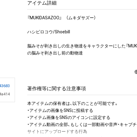
アイテム詳細
『MUKIDASAZOO』　（ムキダサズー）

ハシビロコウ/Shoebill

脳みそが剥き出しの生き物達をキャラクターにした『MUKID
の脳みそ剥き出し前の動物達
43683
著作権等に関する注意事項
4a414
本アイテムの保有者は、以下のことが可能です。

・アイテムの画像をSNSに投稿する

・アイテム画像をSNSのアイコンに設定する

・アイテム動画の全部、もしくは一部動画や音声・キャプチ
サイトにアップロードする行為
