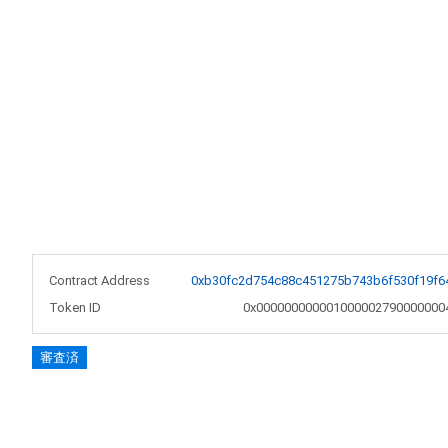
Contract Address
0xb30fc2d754c88c451275b743b6f530f19f6
Token ID
0x000000000001000002790000000
審査済