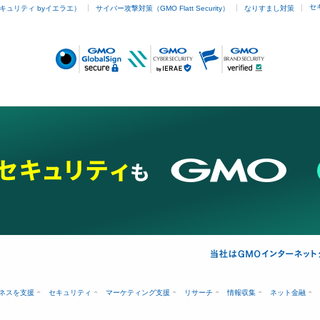
セ
キュリティ byイエラエ）
サイバー攻撃対策（GMO Flatt Security）
なりすまし対策
English👇

I am drawing pictures. Please take a look if you like.

opensea.io/collection/sammy-mcb
●About owner benefits

We will provide advanced releases of works sold by Ad
information on new series in our LINE open chat. Please 
DM on Twitter or Instagram and we will invite you.

●Reason for starting NFT

In April 2020, when the world was being devastated by C
Japan had just declared a state of emergency, I started c
illustrations as I had more time at home due to losing my 
time, I didn't even know about NFT, but I've continued dr
this day simply because I enjoy it.

ネスを支援
セキュリティ
マーケティング支援
リサーチ
情報収集
ネット金融
The works sold here are available exclusively through 