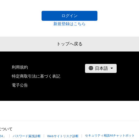
●NFTを始めたきっかけ

これに限定されません。)を行うことはできません。

コロナが世界規模で猛威を振るう中、日本でも緊急事態
・本アイテムに関する創作物の利用については、公序良俗
ログイン
2020年4月。

用またはその恐れのある利用など、作成者が不適切である
新規登録はこちら
仕事も無くなり自宅時間が増えたタイミングでデジタル
利用をお断りさせていただきます。

した。

・本アイテムの購入、売却および利用に関して、購入者、売
当時はNFTなんて存在も知らなかったものの「好き」とい
の他第三者が損害を被った場合、その損害がいかなる原
トップへ戻る
日まで絵を描き続けています。

であっても、本アイテムの著作権を有する方、著作隣接権
ここで販売している作品はAdam byGMOでのみの取り扱い
利用規約
●opensea等への出庫について

特定商取引法に基づく表記
Adam以外への出庫を行う際はTwitter又はInstagram
電子公告
トをお願いします。

インスタ・Twitterに最新情報あげてますのでよかった
さい。

Instagram 
www.instagram.com/o_sammy_t/
について
Twitter 
twitter.com/O_Sammy_T
セキュリティ相談AIチャットボット
24」
パスワード漏洩診断
Webサイトリスク診断