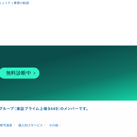
キュリティ事業の軌跡
ambyGMO and 
contact us via 
無料診断中
OVID-19 and 
reating digital 
job. At that 
awing pictures to 
暗号資産
個人向けサービス
その他
Adam byGMO.
