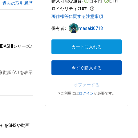
購入可能な通貨：
日本円
ETH
過去の取引履歴
ロイヤリティ
：
10%
著作権等に関する注意事項
保有者：
masaki0718
ASHIシリーズ』
カートに入れる
今すぐ購入する
翻訳（AI）を表示
オファーする
※ご利用には
ログイン
が必要です。
ャをSNSや動画