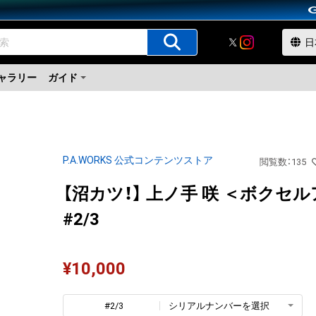
ャラリー
ガイド
P.A.WORKS 公式コンテンツストア
閲覧数
：
135
【沼カツ！】 上ノ手 咲 ＜ボクセ
#2/3
¥
10,000
#2/3
シリアルナンバーを選択