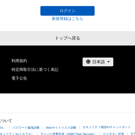
お断りさせていただく場合があります。

・本作品の購入、売却および利用に関して、購入者、売却者
ログイン
三者が損害を被った場合、その損害がいかなる原因で発
新規登録はこちら
ても、当社は、何らの法的責任も負わないものとします。
トップへ戻る
利用規約
特定商取引法に基づく表記
電子公告
について
セキュリティ相談AIチャットボット
24」
パスワード漏洩診断
Webサイトリスク診断
セ
キュリティ byイエラエ）
サイバー攻撃対策（GMO Flatt Security）
なりすまし対策