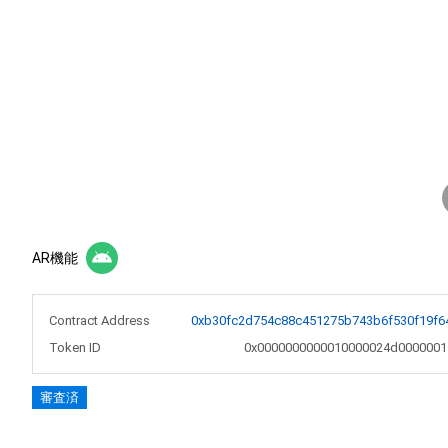
AR機能
Contract Address
0xb30fc2d754c88c451275b743b6f530f19f6
Token ID
0x0000000000010000024d0000001
審査済