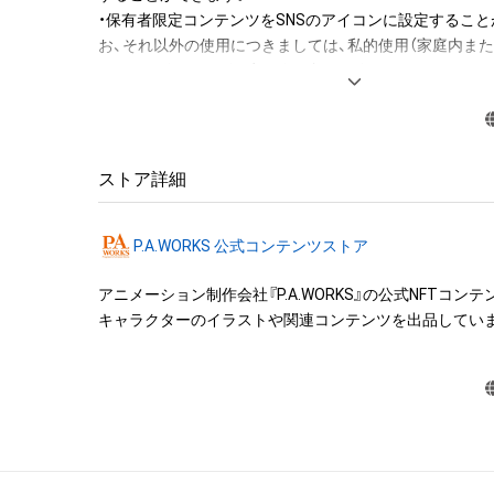
・保有者限定コンテンツをSNSのアイコンに設定すること
お、それ以外の使用につきましては、私的使用（家庭内ま
限られた範囲での使用）の範囲内でご使用ください。

【著作権等の知的財産権について】

・本作品に関する創作物（画像、映像、音楽、商標、ロゴ等を
らに限られるものではありません)に関する知的財産権(著
ストア詳細
用新案権、商標権、意匠権その他の知的財産権(それらの権
を出願する権利を含む)を意味します)は、株式会社ピーエ
P.A.WORKS 公式コンテンツストア
下、「当社」といいます。）に帰属しています。このため、
も、本作品に関する創作物に関する知的財産権が帰属す
アニメーション制作会社『P.A.WORKS』の公式NFTコンテ
せん。

キャラクターのイラストや関連コンテンツを出品してい
・当社からの事前の同意なしに、上記の「本作品の保有者が
囲を超えた行為や知的財産権を侵害するおそれのある行為
変、公開（ウェブサイトなどへの掲載など）、配布、頒布、逆
ースエンジニアリングを含み、ただしこれらに限られませ
できません。

・本作品に関する創作物の利用については、公序良俗や法
たはその恐れのある利用など、当社が不適切であると判断