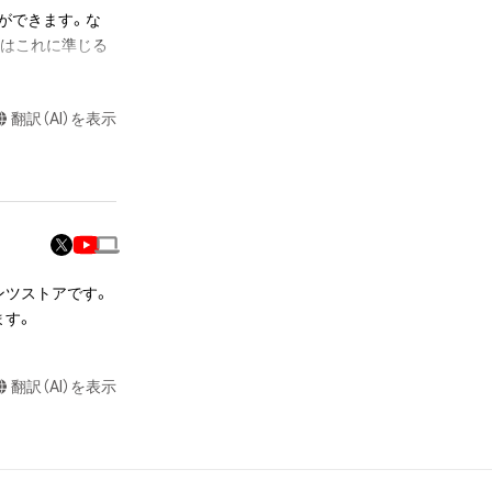
ができます。な
たはこれに準じる
翻訳（AI）を表示
含み、ただしこれ
作権、特許権、実
利を取得、登録等
ーワークス（以
本作品を保有して
ることにはなりま
ンツストアです。

ます。
有する権利」の範
（商用利用、改
コンパイル、リバ
翻訳（AI）を表示
ん)を行うことは
令に反する利用ま
した場合、利用を