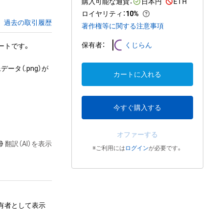
購入可能な通貨：
日本円
ETH
ロイヤリティ
：
10%
過去の取引履歴
著作権等に関する注意事項
保有者：
くじらん
ートです。

ータ（.png）が
カートに入れる
今すぐ購入する
オファーする
翻訳（AI）を表示
※ご利用には
ログイン
が必要です。
保有者として表示