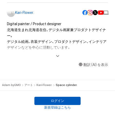
※入場料等の収益が発生する場合も展示可能ですが、事前にご
相談ください。

Kari-Flower.
本アイテムに関する注意事項 

Digital painter / Product designer

・本アイテムを複製することはできません。

北海道生まれ北海道在住、デジタル画家兼プロダクトデザイナ
・本アイテムを商用利用することはできません。

ー。

・本アイテムを印刷やその他の方法で物理的な媒体への出力を
デジタル絵画、衣装デザイン、プロダクトデザイン、インテリア
一切禁じます。

デザインなどを中心に活動しています。

・本アイテムに関する創作物(画像および映像、音楽、商標または
ロゴ等を含みますがこれらに限られません。)にかかる知的財産
Born in Hokkaido and living in Hokkaido, digital painter and 
権(著作権、特許権、実用新案権、商標権、意匠権その他の知的財
翻訳（AI）を表示
product designer.

産権(それらの権利を取得し、又はそれらの権利につき登録等を
 He focuses on digital painting, costume design, product 
出願する権利を含みます。)を意味します。)は、本アイテムの著
design, interior design and more.
作権を有する方、著作隣接権の権利者またはその管理委託を受
Adam byGMO
アート
Kari-Flower.
Space cylinder.
けている者によって保護されています。そのため、本アイテム
を保有していたとしても、本アイテムに関する創作物にかかる
知的財産権を有することを意味しません。

ログイン
・本アイテムの著作権を有する方、著作隣接権の権利者またはそ
新規登録はこちら
の管理委託を受けている者からの事前の同意なしに、上記の「本