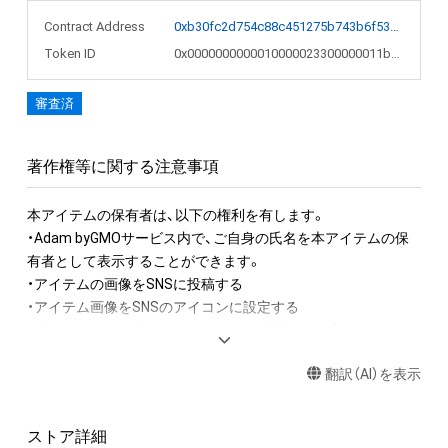
Contract Address
0xb30fc2d754c88c451275b743b6f530f19f643683
Token ID
0x0000000000010000023300000011bcfc
審査済
著作権等に関する注意事項
本アイテムの保有者は、以下の権利を有します。　 

・Adam byGMOサービス内で、ご自身の氏名を本アイテムの保
有者として表示することができます。 

・アイテムの画像をSNSに投稿する

・アイテム画像をSNSのアイコンに設定する

・本アイテムを鑑賞及び展示する際は液晶画面、プロジェクタ
ー、VRヘッドマウントディスプレイ等の電子機器上でのみ可能
翻訳（AI）を表示
です。

・本アイテムを公衆に向けて展示することができます。

その際の必須掲示事項は以下の通りです。

ストア詳細
「作品名」「作者 Kari-Flower.」
