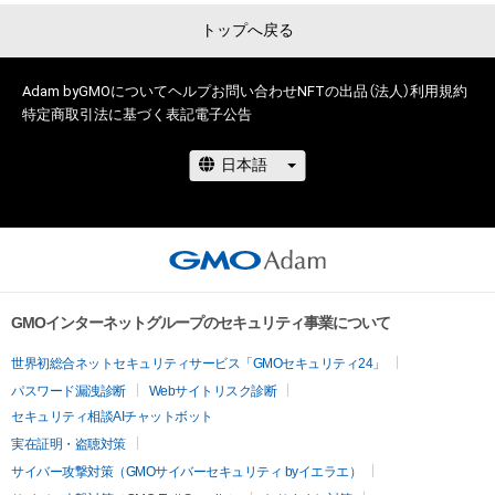
アイテムの保有者が有する権利」の範囲を超えた行為、知的財産
トップへ戻る
権を侵害するおそれのある行為(改変、公開、配布、逆コンパイ
ル、リバースエンジニアリングを含みますが、これに限定されま
せん。)を行うことはできません。

Adam byGMOについて
ヘルプ
お問い合わせ
NFTの出品（法人）
利用規約
・本アイテムに関する創作物の利用については、公序良俗や法令
特定商取引法に基づく表記
電子公告
に反する利用またはその恐れのある利用など、作成者が不適切
であると判断した場合、利用をお断りさせていただきます。

・本アイテムの購入、売却および利用に関して、購入者、売却者、
保有者、その他第三者が損害を被った場合、その損害がいかなる
原因で発生したものであっても、本アイテムの著作権を有する
方、著作隣接権の権利者またはその管理委託を受けている者は、
何らの法的責任も負わないものとします。

GMOインターネットグループのセキュリティ事業について
このアイテムに関するお問い合わせ先

世界初総合ネットセキュリティサービス「GMOセキュリティ24」
Kari -Flower.

kariflower81@gmail.com
パスワード漏洩診断
Webサイトリスク診断
セキュリティ相談AIチャットボット
実在証明・盗聴対策
サイバー攻撃対策（GMOサイバーセキュリティ byイエラエ）