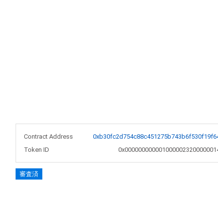
Contract Address
0xb30fc2d754c88c451275b743b6f530f19f6
Token ID
0x000000000001000002320000001
審査済