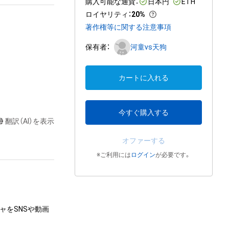
購入可能な通貨：
日本円
ETH
ロイヤリティ
：
20%
著作権等に関する注意事項
保有者：
河童vs天狗
カートに入れる
今すぐ購入する
翻訳（AI）を表示
オファーする
※ご利用には
ログイン
が必要です。
ャをSNSや動画