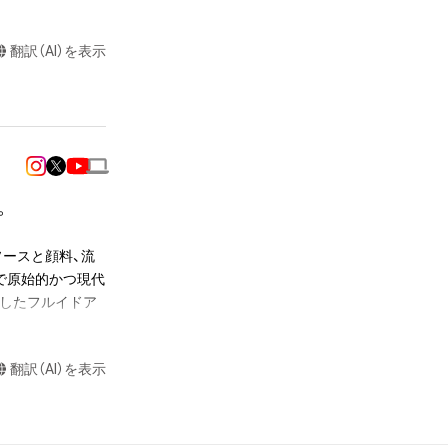
翻訳（AI）を表示
達に送る

制作する

売、および無料配
ラストなど）を作


またはロゴ等を含
ープンソースと顔料、流
作権、特許権、実
で原始的かつ現代
利を取得し、又は
用したフルイドア
意味します。)
た。すべてインタ
またはその管理委
情報をDIY的発想
本アイテムを保
翻訳（AI）を表示
えて素人と付けて
る知的財産権を有
構えが重要である
たはその管理委託
テムの保有者が有