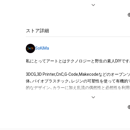
・保有者限定コンテンツをSNSにアップロードする

・アイテムの画像を印刷して部屋に飾る

・アイテムの画像を使用してメッセージカードを制作し友
・アイテム画像を使用し、個人利用する用のグッズや商品を
・アイテム画像を使用し、グッズや商品を制作して有料販
ストア詳細
布をする

・アイテム画像を使用した二次創作物（ご自身で描いたイ
SoKiMa
成する

私にとってアートとはテクノロジーと野生の素人DIYです。
アイテムに関する注意事項

・本アイテムに関する創作物(画像および映像、音楽、商標
3DCG,3D Printer,CnC,G-Code,Makecodeなどのオ
みますがこれらに限られません。)にかかる知的財産権(著
体、バイオプラスチック、レジンの可塑性を使って有機的
用新案権、商標権、意匠権その他の知的財産権(それらの権
的なデザイン、カラーに加え乱流の偶然性と必然性を利
それらの権利につき登録等を出願する権利を含みます。)を
ートを作っています。私は40歳を過ぎて芸術を志しまし
は、本アイテムの著作権を有する方、著作隣接権の権利者
ーネットやYoutubeなどで覚えた独学です。興味の沸いた
託を受けている者によって保護されています。そのため、
で結び付けていままでになかった表現をしています。あ
有していたとしても、本アイテムに関する創作物にかか
る理由をいいますと時間的なものではなく、精神的な心
することを意味しません。

からです。

・本アイテムの著作権を有する方、著作隣接権の権利者ま
を受けている者からの事前の同意なしに、上記の「本アイ