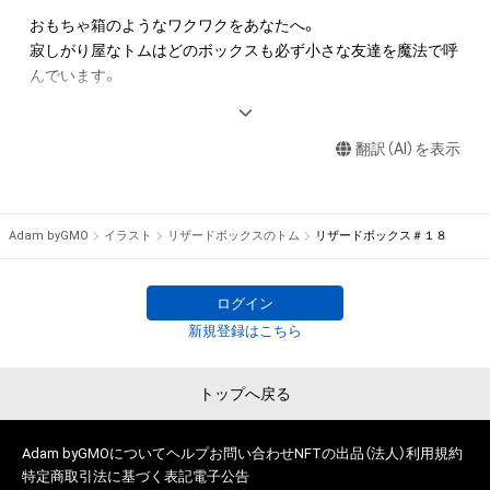
作権を有する方、著作隣接権の権利者またはその管理委託を受
おもちゃ箱のようなワクワクをあなたへ。

けている者によって保護されています。そのため、本アイテム
寂しがり屋なトムはどのボックスも必ず小さな友達を魔法で呼
を保有していたとしても、本アイテムに関する創作物にかかる
んでいます。

知的財産権を有することを意味しません。

是非探してみてください。

・本アイテムの著作権を有する方、著作隣接権の権利者またはそ
の管理委託を受けている者からの事前の同意なしに、上記の「本
翻訳（AI）を表示
アイテムの保有者が有する権利」の範囲を超えた行為、知的財産
月曜に新作アップ。

権を侵害するおそれのある行為(改変、公開、配布、逆コンパイ
（月曜以外に販売する予定の時はTwitterで告知いたします）

ル、リバースエンジニアリングを含みますが、これに限定されま
Adam byGMO
イラスト
リザードボックスのトム
リザードボックス＃１８
せん。)を行うことはできません。

画像の大きさ＝4000×4000px

・本アイテムに関する創作物の利用については、公序良俗や法令
綺麗に印刷できる大きさになっています。

に反する利用またはその恐れのある利用など、作成者が不適切
部屋に飾るイラストとしても楽しめます。
ログイン
であると判断した場合、利用をお断りさせていただきます。

新規登録はこちら
・本アイテムの購入、売却および利用に関して、購入者、売却者、
保有者、その他第三者が損害を被った場合、その損害がいかなる
トップへ戻る
原因で発生したものであっても、本アイテムの著作権を有する
方、著作隣接権の権利者またはその管理委託を受けている者は、
Adam byGMOについて
ヘルプ
お問い合わせ
NFTの出品（法人）
利用規約
特定商取引法に基づく表記
電子公告