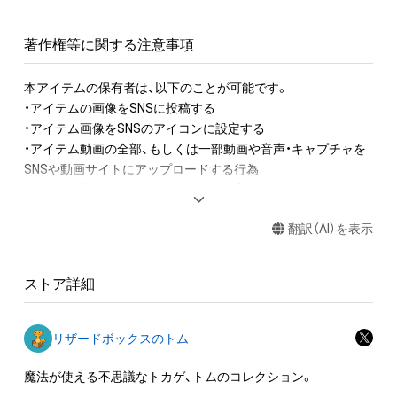
著作権等に関する注意事項
本アイテムの保有者は、以下のことが可能です。

・アイテムの画像をSNSに投稿する

・アイテム画像をSNSのアイコンに設定する

・アイテム動画の全部、もしくは一部動画や音声・キャプチャを
SNSや動画サイトにアップロードする行為

・保有者限定コンテンツをSNSにアップロードする

・アイテムの画像を印刷して部屋に飾る

翻訳（AI）を表示
・アイテムの画像を使用してメッセージカードを制作し友達に
送る

ストア詳細
アイテムに関する注意事項

・本アイテムに関する創作物(画像および映像、音楽、商標または
ロゴ等を含みますがこれらに限られません。)にかかる知的財産
リザードボックスのトム
権(著作権、特許権、実用新案権、商標権、意匠権その他の知的財
産権(それらの権利を取得し、又はそれらの権利につき登録等を
魔法が使える不思議なトカゲ、トムのコレクション。

出願する権利を含みます。)を意味します。)は、本アイテムの著