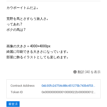
カウボーイトムだよ。

荒野を馬とさすらう旅人さ。

ってあれ？

ボクの馬は？

画像の大きさ＝4000×4000px

綺麗に印刷できる大きさになっています。

部屋に飾るイラストとしても楽しめます。
翻訳（AI）を表示
Contract Address
0xb30fc2d754c88c451275b743b6f530f19f643683
Token ID
0x0000000000010000022b000000012eb6
審査済