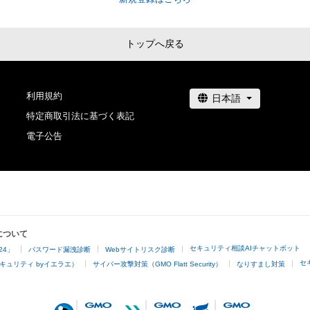
これに限定されません。)を行うことはできません。

・本アイテムに関する創作物の利用については、公序良俗
用またはその恐れのある利用など、作成者が不適切である
トップへ戻る
利用をお断りさせていただきます。

・本アイテムの購入、売却および利用に関して、購入者、売
他第三者が損害を被った場合、その損害がいかなる原因
利用規約
あっても、本アイテムの著作権を有する方、著作隣接権の
特定商取引法に基づく表記
管理委託を受けている者は、何らの法的責任も負わないも
電子公告
このアイテムに関するお問い合わせ先

kanekoattk@gmail.com
について
セキュリティ相談AIチャットボット
24」
パスワード漏洩診断
Webサイトリスク診断
セ
キュリティ byイエラエ）
サイバー攻撃対策（GMO Flatt Security）
なりすまし対策