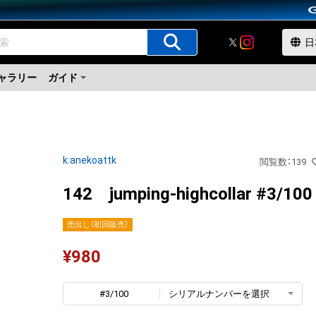
ャラリー
ガイド
k:anekoattk
閲覧数
：
139
142 jumping-highcollar #3/100
売出し（初回販売）
¥
980
#3/100
シリアルナンバーを選択