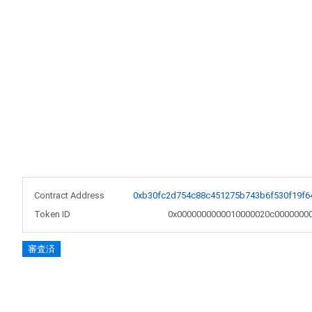
Contract Address
0xb30fc2d754c88c451275b743b6f530f19f6
Token ID
0x0000000000010000020c0000000
審査済