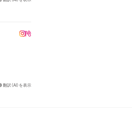
達に送る

制作する

売、および無料配
ラストなど）の作
またはロゴ等を含
作権、特許権、実
利を取得し、又は
意味します。)
またはその管理委
翻訳（AI）を表示
本アイテムを保
る知的財産権を有
たはその管理委託
テムの保有者が有
それのある行為
ングを含みますが、