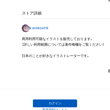
・アイテムの画像を使用してメッセージカードを制作し友
・アイテム画像を使用し、個人利用する用のグッズや商品を
・アイテム画像を使用し、グッズや商品を制作して有料販
ストア詳細
布をする

・アイテム画像を使用した二次創作物（ご自身で描いたイ
k:anekoattk
成する

商用利用可能なイラストを販売しております。

アイテムに関する注意事項

（詳しい利用範囲については著作権欄をご覧ください）

・本アイテムに関する創作物(画像および映像、音楽、商標
みますがこれらに限られません。)にかかる知的財産権(著
日本のことが好きなイラストレーターです。
用新案権、商標権、意匠権その他の知的財産権(それらの権
それらの権利につき登録等を出願する権利を含みます。)を
は、本アイテムの著作権を有する方、著作隣接権の権利者
託を受けている者によって保護されています。そのため、
有していたとしても、本アイテムに関する創作物にかか
することを意味しません。

・本アイテムの著作権を有する方、著作隣接権の権利者ま
を受けている者からの事前の同意なしに、上記の「本アイ
する権利」の範囲を超えた行為、知的財産権を侵害するお
ログイン
(改変、公開、配布、逆コンパイル、リバースエンジニアリ
新規登録はこちら