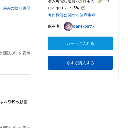
購入可能な通貨：
日本円
ETH
ロイヤリティ
：
5%
過去の取引履歴
著作権等に関する注意事項
保有者：
k:anekoattk
カートに入れる
翻訳（AI）を表示
今すぐ購入する
ャをSNSや動画
翻訳（AI）を表示