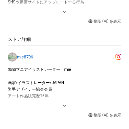
SNSや動画サイトにアップロードする行為

・保有者限定コンテンツをSNSにアップロードする

・アイテムの画像を印刷して部屋に飾る

翻訳（AI）を表示
・アイテムの画像を使用してメッセージカードを制作し友達に
送る

・アイテム画像を使用し、個人利用する用のグッズや商品を制作
ストア詳細
する

アイテムに関する注意事項

mie8796
・本アイテムに関する創作物(画像および映像、音楽、商標または
ロゴ等を含みますがこれらに限られません。)にかかる知的財産
動物マニアイラストレーター　mie

権(著作権、特許権、実用新案権、商標権、意匠権その他の知的財
産権(それらの権利を取得し、又はそれらの権利につき登録等を
画家/イラストレーター/JAPAN

出願する権利を含みます。)を意味します。)は、本アイテムの著
岩手デザイナー協会会員

作権を有する方、著作隣接権の権利者またはその管理委託を受
アート作品販売歴15年

けている者によって保護されています。そのため、本アイテム
を保有していたとしても、本アイテムに関する創作物にかかる
書籍　NFTガイド 2023(出版元　玄光社様)

知的財産権を有することを意味しません。

翻訳（AI）を表示
雑誌　芸術新潮10月号

・本アイテムの著作権を有する方、著作隣接権の権利者またはそ
インタビュー掲載

の管理委託を受けている者からの事前の同意なしに、上記の「本