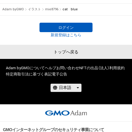
アイテムの保有者が有する権利」の範囲を超えた行為、知的財産
【好きなモチーフ】

Adam byGMO
イラスト
mie8796
cat blue
権を侵害するおそれのある行為(改変、公開、配布、逆コンパイ
動物/植物/菌類/虫/骨/臓器/リボン/音楽関連

ル、リバースエンジニアリングを含みますが、これに限定されま
宇宙/レトロな雑貨/家/画材道具

せん。)を行うことはできません。

ログイン
・本アイテムに関する創作物の利用については、公序良俗や法令
【新作情報】

新規登録はこちら
に反する利用またはその恐れのある利用など、作成者が不適切
新作審査中
であると判断した場合、利用をお断りさせていただきます。

トップへ戻る
・本アイテムの購入、売却および利用に関して、購入者、売却者、
保有者、その他第三者が損害を被った場合、その損害がいかなる
原因で発生したものであっても、本アイテムの著作権を有する
Adam byGMOについて
ヘルプ
お問い合わせ
NFTの出品（法人）
利用規約
方、著作隣接権の権利者またはその管理委託を受けている者は、
特定商取引法に基づく表記
電子公告
何らの法的責任も負わないものとします。

このアイテムに関するお問い合わせ先

mie

tmie.8796@gmail.com
GMOインターネットグループのセキュリティ事業について