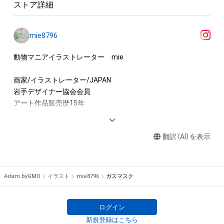
ストア詳細
する

・アイテム画像を使用し、グッズや商品を制作して有料販売、お
よび無料配布をする

mie8796
・アイテム画像を使用した二次創作物（ご自身で描いたイラスト
など）の作成する

動物マニアイラストレーター　mie

アイテムに関する注意事項

画家/イラストレーター/JAPAN

・本アイテムに関する創作物(画像および映像、音楽、商標または
岩手デザイナー協会会員

ロゴ等を含みますがこれらに限られません。)にかかる知的財産
アート作品販売歴15年

権(著作権、特許権、実用新案権、商標権、意匠権その他の知的財
産権(それらの権利を取得し、又はそれらの権利につき登録等を
書籍　NFTガイド 2023(出版元　玄光社様)

出願する権利を含みます。)を意味します。)は、本アイテムの著
翻訳（AI）を表示
雑誌　芸術新潮10月号

作権を有する方、著作隣接権の権利者またはその管理委託を受
インタビュー掲載

けている者によって保護されています。そのため、本アイテム
を保有していたとしても、本アイテムに関する創作物にかかる
【好きなモチーフ】

Adam byGMO
イラスト
mie8796
ガスマスク
知的財産権を有することを意味しません。

動物/植物/菌類/虫/骨/臓器/リボン/音楽関連

・本アイテムの著作権を有する方、著作隣接権の権利者またはそ
宇宙/レトロな雑貨/家/画材道具

の管理委託を受けている者からの事前の同意なしに、上記の「本
ログイン
アイテムの保有者が有する権利」の範囲を超えた行為、知的財産
【新作情報】

新規登録はこちら