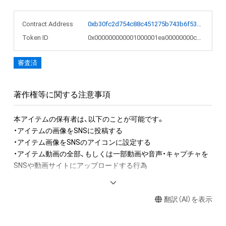
Contract Address
0xb30fc2d754c88c451275b743b6f530f19f643683
Token ID
0x000000000001000001ea00000000c00c
審査済
著作権等に関する注意事項
本アイテムの保有者は、以下のことが可能です。

・アイテムの画像をSNSに投稿する

・アイテム画像をSNSのアイコンに設定する

・アイテム動画の全部、もしくは一部動画や音声・キャプチャを
SNSや動画サイトにアップロードする行為

・保有者限定コンテンツをSNSにアップロードする

・アイテムの画像を印刷して部屋に飾る

翻訳（AI）を表示
・アイテムの画像を使用してメッセージカードを制作し友達に
送る

・アイテム画像を使用し、個人利用する用のグッズや商品を制作