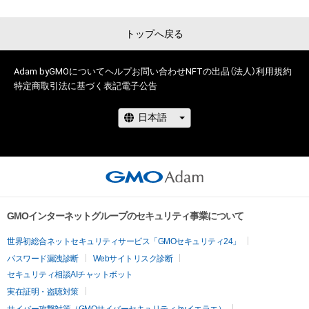
権を侵害するおそれのある行為(改変、公開、配布、逆コンパイ
新作審査中
ル、リバースエンジニアリングを含みますが、これに限定されま
トップへ戻る
せん。)を行うことはできません。

・本アイテムに関する創作物の利用については、公序良俗や法令
に反する利用またはその恐れのある利用など、作成者が不適切
Adam byGMOについて
ヘルプ
お問い合わせ
NFTの出品（法人）
利用規約
であると判断した場合、利用をお断りさせていただきます。

特定商取引法に基づく表記
電子公告
・本アイテムの購入、売却および利用に関して、購入者、売却者、
保有、その他第三者が損害を被った場合、その損害がいかなる原
因で発生したものであっても、本アイテムの著作権を有する方、
著作隣接権の権利者またはその管理委託を受けている者は、何
らの法的責任も負わないものとします。

このアイテムに関するお問い合わせ先

mie

GMOインターネットグループのセキュリティ事業について
tmie.8796@gmail.com
世界初総合ネットセキュリティサービス「GMOセキュリティ24」
パスワード漏洩診断
Webサイトリスク診断
セキュリティ相談AIチャットボット
実在証明・盗聴対策