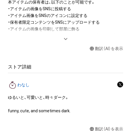
本アイテムの保有者は、以下のことが可能です。

・アイテムの画像をSNSに投稿する

・アイテム画像をSNSのアイコンに設定する

・保有者限定コンテンツをSNSにアップロードする

・アイテムの画像を印刷して部屋に飾る

・アイテムの画像を使用してメッセージカードを制作し友達に
送る

翻訳（AI）を表示
アイテムに関する注意事項

・本アイテムに関する創作物(画像および映像、音楽、商標または
ストア詳細
ロゴ等を含みますがこれらに限られません。)にかかる知的財産
権(著作権、特許権、実用新案権、商標権、意匠権その他の知的財
産権(それらの権利を取得し、又はそれらの権利につき登録等を
わなし
出願する権利を含みます。)を意味します。)は、本アイテムの著
作権を有する方、著作隣接権の権利者またはその管理委託を受
ゆるいと、可愛いと、時々ダーク。

けている者によって保護されています。そのため、本アイテム
を保有していたとしても、本アイテムに関する創作物にかかる
funny, cute, and sometimes dark.
知的財産権を有することを意味しません。

・本アイテムの著作権を有する方、著作隣接権の権利者またはそ
翻訳（AI）を表示
の管理委託を受けている者からの事前の同意なしに、上記の「本