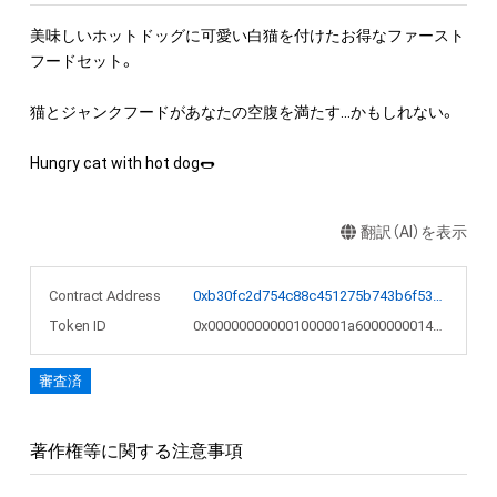
美味しいホットドッグに可愛い白猫を付けたお得なファースト
フードセット。

猫とジャンクフードがあなたの空腹を満たす…かもしれない。

Hungry cat with hot dog🌭
翻訳（AI）を表示
Contract Address
0xb30fc2d754c88c451275b743b6f530f19f643683
Token ID
0x000000000001000001a6000000014164
審査済
著作権等に関する注意事項