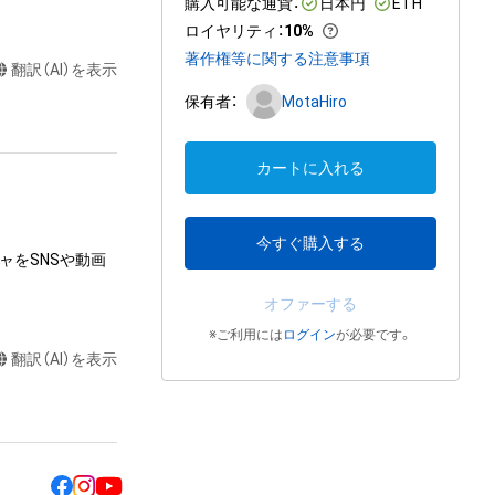
購入可能な通貨：
日本円
ETH
ロイヤリティ
：
10%
著作権等に関する注意事項
翻訳（AI）を表示
保有者：
MotaHiro
カートに入れる
今すぐ購入する
ャをSNSや動画
オファーする
※ご利用には
ログイン
が必要です。
翻訳（AI）を表示
達に送る

制作する

売、および無料配