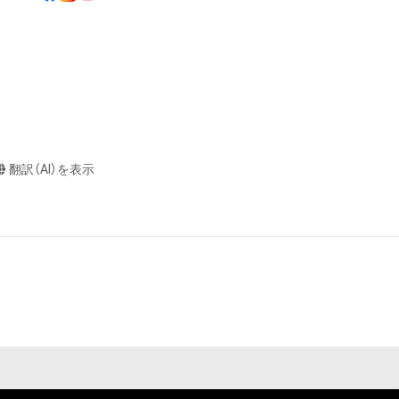
またはロゴ等を含
作権、特許権、実
利を取得し、又は
意味します。)
またはその管理委
本アイテムを保
る知的財産権を有
翻訳（AI）を表示
たはその管理委託
テムの保有者が有
それのある行為
ングを含みますが、
や法令に反する利
と判断した場合、
却者、保有者、そ
因で発生したもの
の権利者またはそ