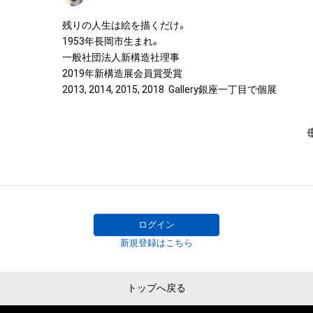
・本アイテムに関する創作物(画像および映像、音楽、商標
残りの人生は絵を描くだけ。

みますがこれらに限られません。)にかかる知的財産権(著
1953年長岡市生まれ。

用新案権、商標権、意匠権その他の知的財産権(それらの権
一般社団法人新構造社理事

それらの権利につき登録等を出願する権利を含みます。)を
2019年新構造展会員賞受賞

は、本アイテムの著作権を有する方、著作隣接権の権利者
2013, 2014, 2015, 2018  Gallery銀座一丁目で個展
託を受けている者によって保護されています。そのため、
有していたとしても、本アイテムに関する創作物にかか
することを意味しません。

・本アイテムの著作権を有する方、著作隣接権の権利者ま
を受けている者からの事前の同意なしに、上記の「本アイ
する権利」の範囲を超えた行為、知的財産権を侵害するお
(改変、公開、配布、逆コンパイル、リバースエンジニアリ
これに限定されません。)を行うことはできません。

・本アイテムに関する創作物の利用については、公序良俗
ログイン
用またはその恐れのある利用など、作成者が不適切である
新規登録はこちら
利用をお断りさせていただきます。

・本アイテムの購入、売却および利用に関して、購入者、売
の他第三者が損害を被った場合、その損害がいかなる原
トップへ戻る
であっても、本アイテムの著作権を有する方、著作隣接権