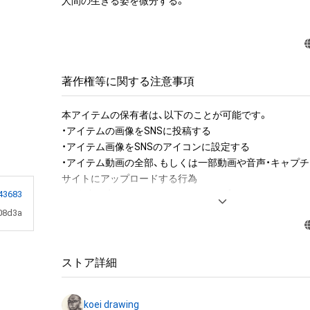
人間の生きる姿を微分する。
著作権等に関する注意事項
本アイテムの保有者は、以下のことが可能です。

・アイテムの画像をSNSに投稿する

・アイテム画像をSNSのアイコンに設定する

・アイテム動画の全部、もしくは一部動画や音声・キャプチ
サイトにアップロードする行為

・保有者限定コンテンツをSNSにアップロードする

43683
・アイテムの画像を印刷して部屋に飾る

08d3a
・アイテムの画像を使用してメッセージカードを制作し友
・アイテム画像を使用し、個人利用する用のグッズや商品を
・アイテム画像を使用し、グッズや商品を制作して有料販
ストア詳細
布をする

koei drawing
アイテムに関する注意事項
