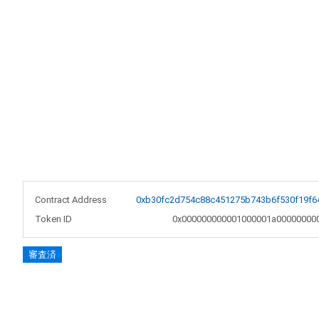
Contract Address
0xb30fc2d754c88c451275b743b6f530f19f6
Token ID
0x000000000001000001a00000000
審査済