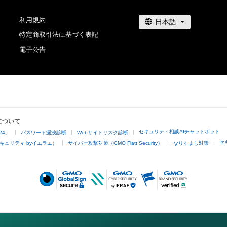
の管理委託を受けている者は、何らの法的責任も負わない
利用規約
このアイテムに関するお問い合わせ先

特定商取引法に基づく表記
三浦康栄

電子公告
koeimi@nifty.com
について
セキュリティ相談AIチャットボット
24」
パスワード漏洩診断
Webサイトリスク診断
セ
キュリティ byイエラエ）
サイバー攻撃対策（GMO Flatt Security）
なりすまし対策