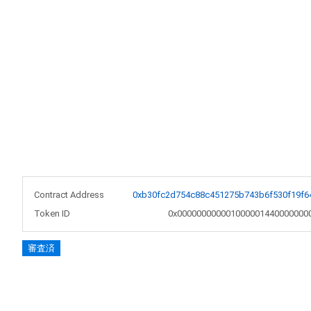
Contract Address
0xb30fc2d754c88c451275b743b6f530f19f6
Token ID
0x000000000001000001440000000
審査済