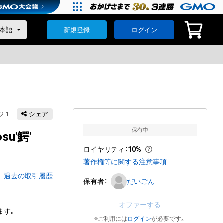
新規登録
ログイン
1
シェア
保有中
osu'鰐'
ロイヤリティ
：
10%
著作権等に関する注意事項
過去の取引履歴
保有者：
だいごん
オファーする
す。

※ご利用には
ログイン
が必要です。