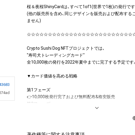
桜＆夜桜ShinyCardは、すべて1of1(世界で1枚)の発行です
(他の販売所を含め、同じデザインを販売および配布する
ません)

☆☆☆☆☆☆☆☆☆☆☆☆☆☆☆☆☆☆☆☆☆☆☆☆☆☆
Crypto Sushi Dog NFTプロジェクトでは、

"寿司犬トレーディングカード"

全10,000枚の発行を2022年夏中までに完了する予定です。
▼カード価値を高める戦略

43683
第1フェーズ

074ad
👉10,000枚発行完了および無料配布&格安販売

第2フェーズ

👉全枚数発行後のプロモーション(宣伝)活動

企画の都合上、詳細をお話できないのは残念ですが、

このように業務を大きく2段階に分割することで、

著作権等に関する注意事項