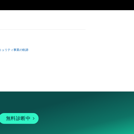
夜桜」各バージョンの
達に送る

制作する

___

キュリティ事業の軌跡
またはロゴ等を含
作権、特許権、実
利を取得し、又は
意味します。)
またはその管理委
本アイテムを保
る知的財産権を有
たはその管理委託
テムの保有者が有
無料診断中
それのある行為
ングを含みますが、