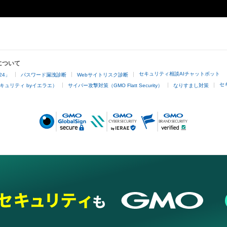
サイトにアップロードする行為

2022/03/01 Adam byGMOへ出品決定

・保有者限定コンテンツをSNSにアップロードする

・アイテムの画像を印刷して部屋に飾る

2022/03/16 Adam byGMOのイベントに合わせ「桜」「
・アイテムの画像を使用してメッセージカードを制作し友
寿司犬トレカ発売

・アイテム画像を使用し、個人利用する用のグッズや商品を
_____________________________________________
について
2022/03/18 第3弾(限定860枚)公開

セキュリティ相談AIチャットボット
24」
パスワード漏洩診断
Webサイトリスク診断
アイテムに関する注意事項

セ
キュリティ byイエラエ）
サイバー攻撃対策（GMO Flatt Security）
なりすまし対策
2022/03/20 寿司犬大図鑑を公開

・本アイテムに関する創作物(画像および映像、音楽、商標
👉
stf.mykajabi.com/sushidog_zukan
みますがこれらに限られません。)にかかる知的財産権(著
用新案権、商標権、意匠権その他の知的財産権(それらの権
2022/05/20 第4弾(限定860枚)公開

それらの権利につき登録等を出願する権利を含みます。)を
は、本アイテムの著作権を有する方、著作隣接権の権利者
2022/06/20 リニューアル告知

託を受けている者によって保護されています。そのため、
有していたとしても、本アイテムに関する創作物にかか
2022/08/01 公式サイト他リニューアル

することを意味しません。

・本アイテムの著作権を有する方、著作隣接権の権利者ま
公式サイト

を受けている者からの事前の同意なしに、上記の「本アイ
👉
stf.mykajabi.com/sushidog
する権利」の範囲を超えた行為、知的財産権を侵害するお
(改変、公開、配布、逆コンパイル、リバースエンジニアリ