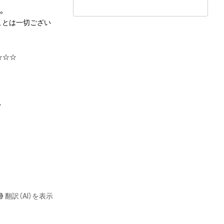
。

ことは一切ござい
☆☆



翻訳（AI）を表示