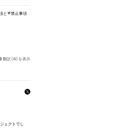
ます。

事項と☔禁止事項

翻訳（AI）を表示
寿司犬たちを世の
り

ロジェクトでし