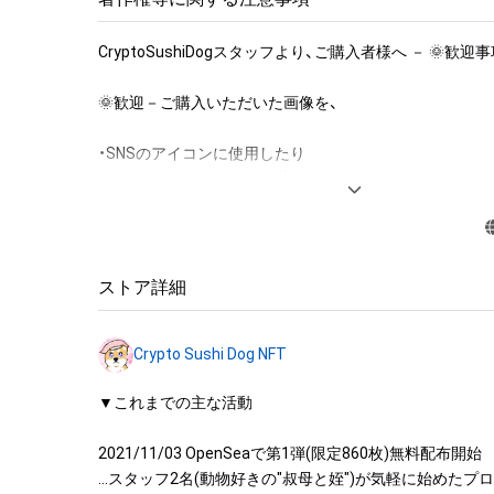
所有者様のメリット(トレカ価値)を最大化できるよう努め
CryptoSushiDogスタッフより、ご購入者様へ － 🌞歓迎
▼続きは、下記のストア説明をご覧ください。
🌞歓迎－ご購入いただいた画像を、

・SNSのアイコンに使用したり

・ブログやホームページに載せたり

・お友達に画像送信したり

・印刷してお友達に見せたり

・年賀状にして人に送ったり...

ストア詳細
こうした個人利用は、ぜひ積極的におこなっていただき、
中に広めて欲しいとスタッフ一同願っております。

Crypto Sushi Dog NFT
☔禁止－ご購入いただいた画像を、

▼これまでの主な活動

・SNSアイコンやスタンプとして”配布や販売”をしたり

2021/11/03 OpenSeaで第1弾(限定860枚)無料配布開始

・NFT画像を使ったブログテンプレートを”配布や販売”した
…スタッフ2名(動物好きの"叔母と姪")が気軽に始めたプ
・お友達に画像を”配布や販売”したり
