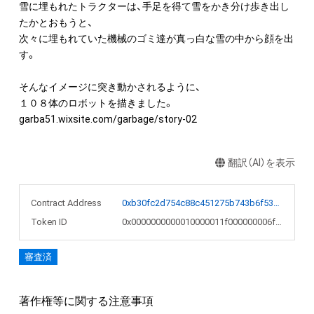
雪に埋もれたトラクターは、手足を得て雪をかき分け歩き出し
たかとおもうと、

次々に埋もれていた機械のゴミ達が真っ白な雪の中から顔を出
す。

そんなイメージに突き動かされるように、

１０８体のロボットを描きました。

翻訳（AI）を表示
Contract Address
0xb30fc2d754c88c451275b743b6f530f19f643683
Token ID
0x0000000000010000011f000000006f7e
審査済
著作権等に関する注意事項