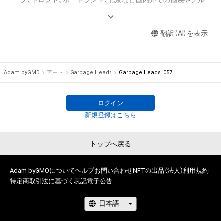
ーク、トロント、ポートランド、北京など国内外での個展やグル
を保有していたとしても、本アイテムに関する創作物にかかる
ープ展などへ多数出品し活動範囲を広げ、野外ライブイベント
知的財産権を有することを意味しません。

「サマーソニック07、08、09、10」では巨大なキャンバスへのラ
・本アイテムの著作権を有する方、著作隣接権の権利者またはそ
翻訳（AI）を表示
イブペインティングを行う。また2009年よりユニバーサルスタ
の管理委託を受けている者からの事前の同意なしに、上記の「本
ジオジャパンでのアトモスフィアショー「Happy Station」のキ
アイテムの保有者が有する権利」の範囲を超えた行為、知的財産
ャラクタ−デザインや衣装デザインなどで１０年間にわたりデ
権を侵害するおそれのある行為(改変、公開、配布、逆コンパイ
ザインワークを担当。ロサンゼルスのBartKresa Studioに所属
Adam byGMO
アート
Garbage Heads
Garbage Heads_057
ル、リバースエンジニアリングを含みますが、これに限定されま
し多くの世界中のプロジェクションマッピングの企画で１０年
せん。)を行うことはできません。

間アートワークを担当。2010年からはアーティストとしても活
・本アイテムに関する創作物の利用については、公序良俗や法令
動の幅を広げ個展やアートフェアで作品を展示・販売す。2019
ログイン
に反する利用またはその恐れのある利用など、作成者が不適切
年からは３Dでの作品表現もはじめながら、YouTuberとして２
新規登録はこちら
であると判断した場合、利用をお断りさせていただきます。

５００人の登録者に３Dに関するノウハウを提供。

・本アイテムの購入、売却および利用に関して、購入者、売却者、
オンライン学習サイト「Udemy」では全７講座を運営し、世界２
トップへ戻る
保有者、その他第三者が損害を被った場合、その損害がいかなる
０か国にのべ２５００人の生徒を持つ。（2021年現在）また陶芸
原因で発生したものであっても、本アイテムの著作権を有する
作品や土偶作品も制作をはじめ2022年で１１年目になる。
方、著作隣接権の権利者またはその管理委託を受けている者は、
2022年1月からは、２０年前にクリエイター活動を始めるきっ
Adam byGMOについて
ヘルプ
お問い合わせ
NFTの出品（法人）
利用規約
何らの法的責任も負わないものとします。

特定商取引法に基づく表記
電子公告
かけとなった１０８体の作品シリーズ「GarbageHeads」をNFT
プロジェクトにして、３DCGの制作と連動させる。NFTプロジェ
このアイテムに関するお問い合わせ先

クトで仲間や資金を集め多くの人のとの関係の中で、今までず