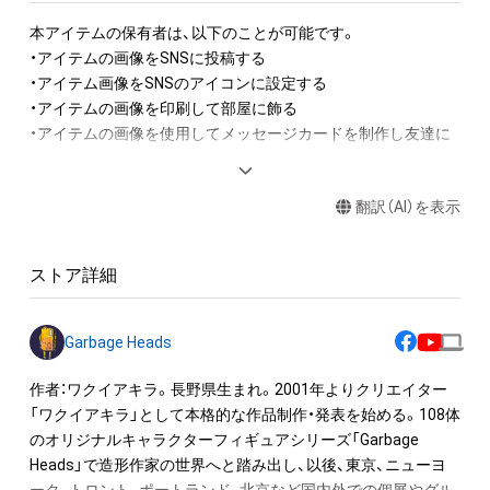
本アイテムの保有者は、以下のことが可能です。

・アイテムの画像をSNSに投稿する

・アイテム画像をSNSのアイコンに設定する

・アイテムの画像を印刷して部屋に飾る

・アイテムの画像を使用してメッセージカードを制作し友達に
送る

・アイテム画像を使用し、個人利用する用のグッズや商品を制作
翻訳（AI）を表示
する

・アイテム画像を使用した二次創作物（ご自身で描いたイラスト
など）を作成する

ストア詳細
アイテムに関する注意事項

・本アイテムに関する創作物(画像および映像、音楽、商標または
Garbage Heads
ロゴ等を含みますがこれらに限られません。)にかかる知的財産
権(著作権、特許権、実用新案権、商標権、意匠権その他の知的財
作者：ワクイアキラ。長野県生まれ。2001年よりクリエイター
産権(それらの権利を取得し、又はそれらの権利につき登録等を
「ワクイアキラ」として本格的な作品制作・発表を始める。108体
出願する権利を含みます。)を意味します。)は、本アイテムの著
のオリジナルキャラクターフィギュアシリーズ「Garbage 
作権を有する方、著作隣接権の権利者またはその管理委託を受
Heads」で造形作家の世界へと踏み出し、以後、東京、ニューヨ
けている者によって保護されています。そのため、本アイテム