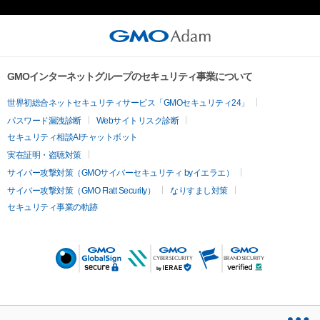
www.wakuiweb.com/contact
youtu.be/fR_J0tPNy2c
youtu.be/IeH5sWsnG-U
youtu.be/UoUyMOr9Wu0
GMOインターネットグループのセキュリティ事業について
世界初総合ネットセキュリティサービス「GMOセキュリティ24」
パスワード漏洩診断
Webサイトリスク診断
セキュリティ相談AIチャットボット
実在証明・盗聴対策
サイバー攻撃対策（GMOサイバーセキュリティ byイエラエ）
サイバー攻撃対策（GMO Flatt Security）
なりすまし対策
セキュリティ事業の軌跡