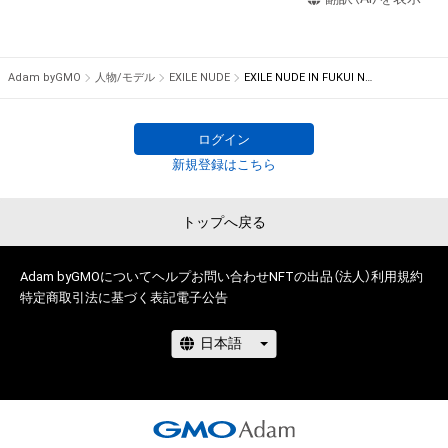
EXILE・橘ケンチが各地の名酒、絶品グルメを気の置けないLDH
示されます。

メンバーと堪能！

さらにサウナで"NUDE"となり男同士で語り合う

※この商品はNFTという性質上、現物の写真や、デジタルデータ
「日本を味わうちょっと贅沢な旅をあなたに…」
Adam byGMO
人物/モデル
EXILE NUDE
EXILE NUDE IN FUKUI No.2
入りのデバイスが自宅に届くといった商品ではございませんの
で、ご注意ください。

ログイン
◆このNFTに関する注意事項

新規登録はこちら
・このNFTは、株式会社LDH JAPANの許諾を受けて、日本テレビ
が出品する商品です。

トップへ戻る
・未成年の方は、保護者などの親権者・その他の法定代理人の同
意を得た上でご利用ください。

Adam byGMOについて
ヘルプ
お問い合わせ
NFTの出品（法人）
利用規約
特定商取引法に基づく表記
電子公告
・このNFTの知的財産権（著作権、特許権、実用新案権、商標権、意
匠権その他の知的財産権）は、日本テレビに帰属します。

・そのため、このNFTの購入者であっても以下のようなことはで
きません。

  　― このNFTの画像を私的使用の以外の目的で印刷すること、
このNFTの画像を
