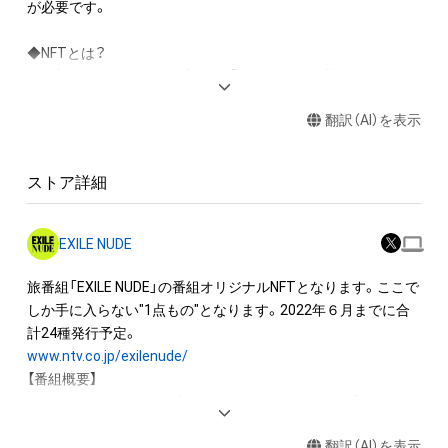
が必要です。

◆NFTとは？

NFT（Non-Fungible Token）とは、「このデータは世界に１つだけ
のもので、この人が保有しています」という証明書のついたデジ
翻訳（AI）を表示
タルデータのことです。

購入者はデジタル技術を用いることで、「このNFTは私のもので
す」と証明することが可能です。

ストア詳細
◆このNFTの購入者は以下のことが可能です。

・購入したNFTを閲覧・ダウンロードすること

EXILE NUDE
　   ※閲覧だけであれば購入者以外でも可能です。

・購入したNFTを二次販売（転売）すること

旅番組「EXILE NUDE」の番組オリジナルNFTとなります。ここで
※Adam byGMOまたは外部マーケットプレイス（販売サイト）で
しか手に入らない"1点もの"となります。2022年６月までに合
の

二次販売が可能です。

www.ntv.co.jp/exilenude/
※購入価格以上で二次販売できるかどうかは保証できません。

【番組概要】

・このNFTの保有者としてAdam byGMO上でユーザー名を表示
EXILEファミリーが身も心も"NUDE"になる大人の旅番組

すること

全国の酒造を渡り歩きオリジナル日本酒のプロデュースも行う
※購入すると、設定したユーザー名がオーナーとして自動で表
翻訳（AI）を表示