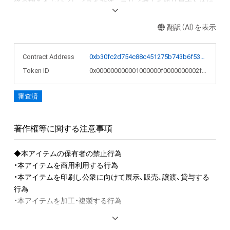
後の望みをかけイレイスを改造。コサイ博士を取り戻すために
立ち上がった。 …これが壮大な戦いの幕開けだとは誰も知らず
にーー……  これは全世界のゲームプレイヤーなら一度は通る
翻訳（AI）を表示
『WORLD1-1で凡ミスしてしまう』というアクションゲームのあ
るあるから「奈落の底に落ちた後のプレイヤーはどうなるのだ
Contract Address
0xb30fc2d754c88c451275b743b6f530f19f643683
ろう？」という着想を得て制作。 レトロ8bitでクールな音楽と、
Token ID
0x000000000001000000f0000000002f21
気持ちの良いリズムから展開されるオチとは。

審査済
このNFTアートを制作する目的は、世界中の皆さんと一緒に未
来の世界を創造することです。

著作権等に関する注意事項
ピクセルアート、イラスト、漫画、アニメーション、文章、音楽な
ど、好きなものを使って、この世界を一緒に作ってください。

◆本アイテムの保有者の禁止行為

・本アイテムを商用利用する行為

レトロゲームやピクセルアートが好きな人たちと一緒に、楽し
・本アイテムを印刷し公衆に向けて展示、販売、譲渡、貸与する
くこの世界を作っていけたら、これほど嬉しいことはないです
行為

ね。

・本アイテムを加工・複製する行為

ピクセルアートの深淵より

◆本アイテムに関する注意事項
