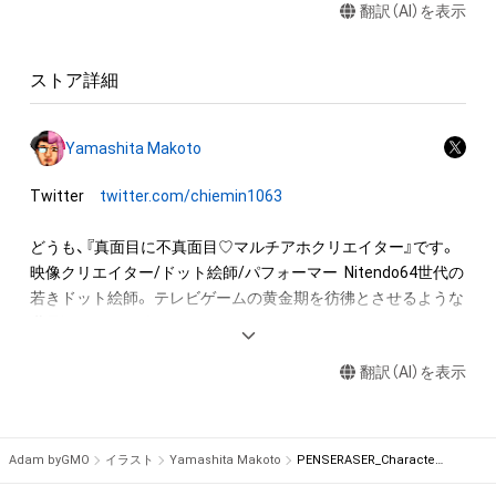
翻訳（AI）を表示
・本アイテムに関する創作物（画像および映像、音楽、商標または
[EN]

ロゴ等を含みますがこれらに限られません。）にかかる知的財
This is the pixel art animation film of "PENSERASER", an NFT 
産権（著作権、特許権、実用新案権、商標権、意匠権その他の知的
project created by Ryo Yamashita, a new generation pixel 
ストア詳細
財産権（それらの権利を取得し、又はそれらの権利につき登録等
animation artist who created "Poptepic" and "Mogumogu 
を出願する権利を含みます。）を意味します。）は、本アイテムの
Yummy", and hopes to create and connect with people 
作成者によって保護されています。そのため、本アイテムを保
around the world who love retro games and pixel art.

Yamashita Makoto
有していたとしても、本アイテムに関する創作物にかかる知的
財産権を有することを意味しません。

Twitter　
twitter.com/chiemin1063
"PENSERASER"

・本アイテムの作成者または第三者のライセンス保有者からの
事前の同意なしに、知的財産権を侵害するおそれのある行為（改
どうも、『真面目に不真面目♡マルチアホクリエイター』です。 
Story

変、配布、逆コンパイル、リバースエンジニアリングを含みます
映像クリエイター/ドット絵師/パフォーマー  Nitendo64世代の
が、これに限定されません。）を行うことはできません。

若きドット絵師。 テレビゲームの黄金期を彷彿とさせるような
The year is 20XX... 

・本アイテムに関する創作物の利用については、公序良俗や法令
世界観のドット絵をお届け。  

に反する利用またはその恐れのある利用など、本アイテムの作
In a certain town, there lived a genius scientist and his wife, 
成者または第三者のライセンス保有者が不適切であると判断し
翻訳（AI）を表示
代表作 ・ポプテピピック Pop team 8bitパート ・アニメ ギャル
Dr. Sain and Dr. Kosai. 

た場合、利用をお断りさせていただきます。
と恐竜 ロゴアニメーション ・FINAL FANTASY BRAVE EXVIUS 
Dr. Sain is good at inventing patrol robots that protect the 
DIGITAL ULTIMANIA ガチャ画面飛び出す絵本編 ・ポケットにフ
peace of the city, and Dr. Kosai is good at helping out. 

ァンタジー【幸子とミク version】 ・ホロライブ 猫又おかゆ 『も
Among them, Dr. Sain's "Penci," a guard android, and Dr. 
Adam byGMO
イラスト
Yamashita Makoto
PENSERASER_Character_ERASE_Attack_gif
ぐもぐYUMMY!!』
Kosai's "Eras," a learning android, were renowned as 