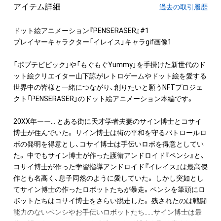
アイテム詳細
過去の取引履歴
ドット絵アニメーション『PENSERASER』#1

プレイヤーキャラクター「イレイス」キャラgif画像1

「ポプテピピック」や「もぐもぐYummy」を手掛けた新世代のド
ット絵クリエイター山下諒がレトロゲームやドット絵を愛する
世界中の皆様と一緒につながり、創りたいと願うNFTプロジェ
クト「PENSERASER」のドット絵アニメーション本編です。

20XX年ーー… とある街に天才学者夫妻のサイン博士とコサイ
博士が住んでいた。 サイン博士は街の平和を守るパトロールロ
ボの発明を得意とし、コサイ博士は手伝いロボを得意としてい
た。 中でもサイン博士が作った護衛アンドロイド『ペンシ』と、
コサイ博士が作った学習指導アンドロイド『イレイス』は最高傑
作とも名高く、息子同然のように愛していた。 しかし突如とし
てサイン博士の作ったロボットたちが暴走。ペンシを筆頭にロ
ボットたちはコサイ博士をさらい脱走した。 残されたのは戦闘
能力のないペンシやお手伝いロボットたち……サイン博士は最