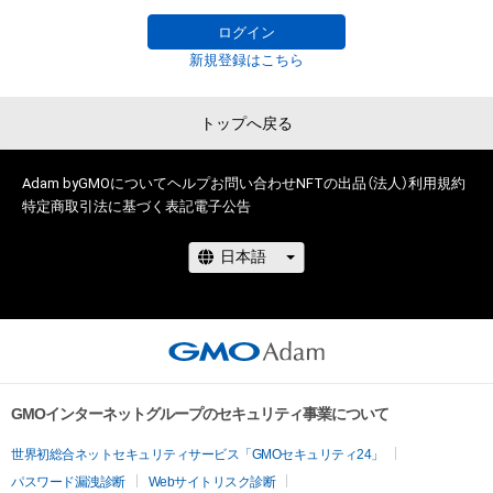
masterpieces, and Dr. Kosai loved them as if they were his 
sons.

ログイン
Suddenly, however, Dr. Sain's robots go out of control. The 
新規登録はこちら
robots, led by Pensi, kidnapped Dr. Kosai and escaped. The 
only ones left are Pensi, who has no fighting skills, and the 
トップへ戻る
helper robots .......

Dr. Sain's last hope is to modify Irace.

Adam byGMOについて
He stands up to get Dr. Kosai back. 

ヘルプ
お問い合わせ
NFTの出品（法人）
利用規約
特定商取引法に基づく表記
電子公告
...Unbeknownst to everyone, this is the beginning of an epic 
battle...

This is a pixel art animation inspired by the following 
experience.

The experience that game players all over the world 
experience at least once when playing an action game: "I 
make a terrible mistake in world 1-1.

GMOインターネットグループのセキュリティ事業について
From this experience, the idea of "what happens to the player 
世界初総合ネットセキュリティサービス「GMOセキュリティ24」
after falling into the abyss of an action game" was born.

パスワード漏洩診断
Webサイトリスク診断