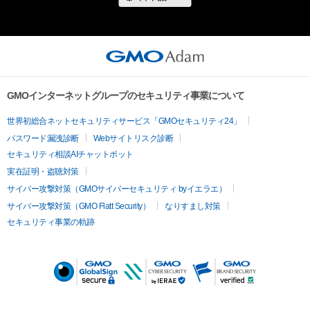
GMOインターネットグループのセキュリティ事業について
世界初総合ネットセキュリティサービス「GMOセキュリティ24」
パスワード漏洩診断
Webサイトリスク診断
セキュリティ相談AIチャットボット
実在証明・盗聴対策
サイバー攻撃対策（GMOサイバーセキュリティ byイエラエ）
サイバー攻撃対策（GMO Flatt Security）
なりすまし対策
セキュリティ事業の軌跡