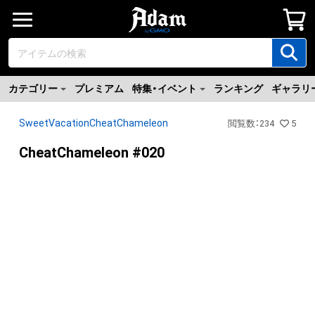
カテゴリー
プレミアム
特集・イベント
ランキング
ギャラリ
SweetVacationCheatChameleon
閲覧数
：
234
5
CheatChameleon #020