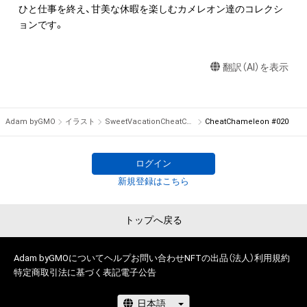
ひと仕事を終え、甘美な休暇を楽しむカメレオン達のコレクシ
ョンです。
翻訳（AI）を表示
Adam byGMO
イラスト
SweetVacationCheatChameleon
CheatChameleon #020
ログイン
新規登録はこちら
トップへ戻る
Adam byGMOについて
ヘルプ
お問い合わせ
NFTの出品（法人）
利用規約
特定商取引法に基づく表記
電子公告