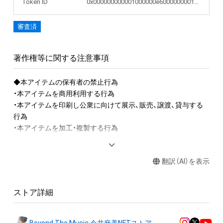
Token ID
0x000000000001000000e6000000001cc5
審査済
著作権等に関する注意事項
◆本アイテムの保有者の禁止行為

・本アイテムを商用利用する行為

・本アイテムを印刷し公衆に向けて展示、販売、譲渡、貸与する
行為

・本アイテムを加工・複製する行為

◆本アイテムに関する注意事項

翻訳（AI）を表示
・本アイテムに関する創作物（画像および映像、音楽、商標または
ロゴ等を含みますがこれらに限られません。）にかかる知的財
産権（著作権、特許権、実用新案権、商標権、意匠権その他の知的
ストア詳細
財産権（それらの権利を取得し、又はそれらの権利につき登録等
を出願する権利を含みます。）を意味します。）は、本アイテムの
作成者によって保護されています。そのため、本アイテムを保
Beyond The Music 今井麻美NFTストア