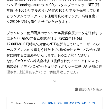
バム「Balancing Journey」のCDデジタルブックレットNFT（通
常盤）全100シリアルのうち特定の10シリアルを保有している
とランダムでブックレット使用写真のオリジナル高解像度デー
タ2種（全4種）を送付させていただきます！

ブックレット使用写真のオリジナル高解像度データを送付する
にあたり、GMOアダム株式会社より2022年1月6日
12:00PM(JST)時点で対象のNFTを所有しているユーザーのメ
ールアドレスの提供をうけた上で、株式会社メディバンから送
付に関するご連絡をいたします。予めご了承ください。

なお、GMOアダム株式会社より提供されたメールアドレスは、
株式会社メディバンのセキュリティポリシーに基づき適切に管
理され、上記目的以外には一切使用致しません。

（こちらの商品はブックレットをデジタルにて販売するもので、
翻訳（AI）を表示
Contract Address
0xb30fc2d754c88c451275b743b6f530f19f643683