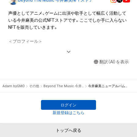
有していたとしても、本アイテムに関する創作物にかかる知的
財産権を有することを意味しません。

声優としてアニメ、ゲームに出演や歌手として幅広く活動して
・本アイテムの作成者または第三者のライセンス保有者からの
いる今井麻美の公式NFTストアです。ここでしか手に入らない
事前の同意なしに、知的財産権を侵害するおそれのある行為（改
NFTを販売していきます。

変、配布、逆コンパイル、リバースエンジニアリングを含みます
が、これに限定されません。）を行うことはできません。

＜プロフィール＞

・本アイテムに関する創作物の利用については、公序良俗や法令
今井 麻美 - Asami Imai

に反する利用またはその恐れのある利用など、本アイテムの作
所属事務所：EARLY WING

成者または第三者のライセンス保有者が不適切であると判断し
翻訳（AI）を表示
誕生日：5月16日

た場合、利用をお断りさせていただきます。
血液型：O型

出身：山口県

趣味・特技：森林浴、作詞

Adam byGMO
その他
Beyond The Music 今井麻美NFTストア
今井麻美ニューアルバム「Balancing Journey」のCDデジタルブックレットNFT（通常盤）
レーベル：Beyond The Music / Mages.(5pb. Records)
ログイン
新規登録はこちら
トップへ戻る