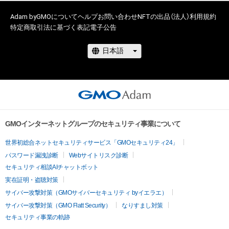
Adam byGMOについて
ヘルプ
お問い合わせ
NFTの出品（法人）
利用規約
特定商取引法に基づく表記
電子公告
GMOインターネットグループのセキュリティ事業について
世界初総合ネットセキュリティサービス「GMOセキュリティ24」
パスワード漏洩診断
Webサイトリスク診断
セキュリティ相談AIチャットボット
実在証明・盗聴対策
サイバー攻撃対策（GMOサイバーセキュリティ byイエラエ）
サイバー攻撃対策（GMO Flatt Security）
なりすまし対策
セキュリティ事業の軌跡