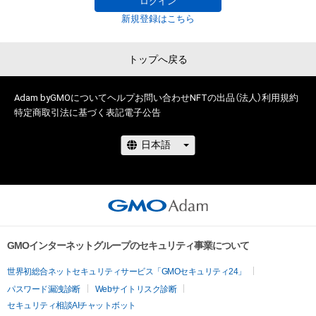
「カピバラひめ」 イラスト

ログイン
方、著作隣接権の権利者またはその管理委託を受けている者は、
2020年 台湾 d/art taipei「pixiv ORIGINAL PROJECT 百合展」 作
新規登録はこちら
品展示

2019年 朝日プリント社 そろばん擬人化キャラクター

トップへ戻る
2018年 赤い羽根共同募金×piapuro 京都府共同募金会賞

2017年 光和電気工事株式会社 送電鉄塔擬人化キャラクター

その他

Adam byGMOについて
ヘルプ
お問い合わせ
NFTの出品（法人）
利用規約
特定商取引法に基づく表記
電子公告
（詳しくはポートフォリオサイト 
kawanove.tumblr.com/
 の制
作経歴へどうぞ）
GMOインターネットグループのセキュリティ事業について
世界初総合ネットセキュリティサービス「GMOセキュリティ24」
パスワード漏洩診断
Webサイトリスク診断
セキュリティ相談AIチャットボット