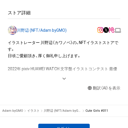
ロゴ等を含みますがこれらに限られません。)にかかる知的財産
権(著作権、特許権、実用新案権、商標権、意匠権その他の知的財
ストア詳細
産権(それらの権利を取得し、又はそれらの権利につき登録等を
出願する権利を含みます。)を意味します。)は、本アイテムの著
作権を有する方、著作隣接権の権利者またはその管理委託を受
川野辺 (NFT/Adam byGMO)
けている者によって保護されています。そのため、本アイテム
を保有していたとしても、本アイテムに関する創作物にかかる
イラストレーター 川野辺（カワノベ）の、NFTイラストストアで
知的財産権を有することを意味しません。

す。

・本アイテムの著作権を有する方、著作隣接権の権利者またはそ
日頃ご愛顧頂き、厚く御礼申し上げます。

の管理委託を受けている者からの事前の同意なしに、上記の「本
アイテムの保有者が有する権利」の範囲を超えた行為、知的財産
2022年 pixiv HUAWEI WATCH 文字盤イラストコンテスト 最優
権を侵害するおそれのある行為(改変、公開、配布、逆コンパイ
秀賞

ル、リバースエンジニアリングを含みますが、これに限定されま
2021年、2022年、2023年  「セイシュン空想科学」  (中日新聞社 
せん。)を行うことはできません。

翻訳（AI）を表示
中日こどもウイークリー / 南日本新聞 / 子ども佐賀新聞週間ぺ
・本アイテムに関する創作物の利用については、公序良俗や法令
ーぱくん / 上毛新聞子ども新聞週間風っ子 / 岩手日報こども新
に反する利用またはその恐れのある利用など、作成者が不適切
聞日報ジュニアウイークリー(2022年～）  連載) カラー挿絵

であると判断した場合、利用をお断りさせていただきます。

2021年、2022年 「ママは十二さい」 (講談社 青い鳥文庫) カバ
Adam byGMO
イラスト
川野辺 (NFT/Adam byGMO)
Cute Girls #011
・本アイテムの購入、売却および利用に関して、購入者、売却者、
ー・挿絵

保有者、その他第三者が損害を被った場合、その損害がいかなる
2021年 講談社 おともだち増刊ピンク おんなのこものがたり 
原因で発生したものであっても、本アイテムの著作権を有する