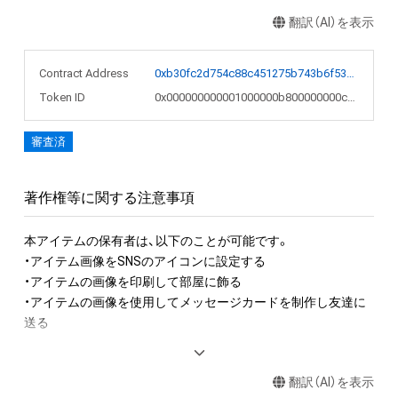
翻訳（AI）を表示
Contract Address
0xb30fc2d754c88c451275b743b6f530f19f643683
Token ID
0x000000000001000000b800000000c19a
審査済
著作権等に関する注意事項
本アイテムの保有者は、以下のことが可能です。

・アイテム画像をSNSのアイコンに設定する

・アイテムの画像を印刷して部屋に飾る

・アイテムの画像を使用してメッセージカードを制作し友達に
送る

アイテムに関する注意事項

翻訳（AI）を表示
・本アイテムに関する創作物(画像および映像、音楽、商標または