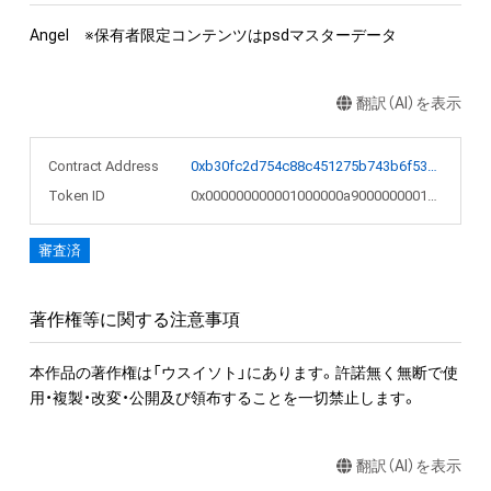
Angel　※保有者限定コンテンツはpsdマスターデータ
翻訳（AI）を表示
Contract Address
0xb30fc2d754c88c451275b743b6f530f19f643683
Token ID
0x000000000001000000a900000000190b
審査済
著作権等に関する注意事項
本作品の著作権は「ウスイソト」にあります。許諾無く無断で使
用・複製・改変・公開及び領布することを一切禁止します。
翻訳（AI）を表示