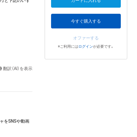
び」と下記のいず
カートに入れる
今すぐ購入する
オファーする
※ご利用には
ログイン
が必要です。
翻訳（AI）を表示
ャをSNSや動画