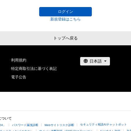
する権利」の範囲を超えた行為、知的財産権を侵害するお
(改変、公開、配布、逆コンパイル、リバースエンジニアリ
ログイン
これに限定されません。)を行うことはできません。

新規登録はこちら
・本アイテムに関する創作物の利用については、公序良俗
用またはその恐れのある利用など、作成者が不適切である
利用をお断りさせていただきます。

トップへ戻る
・本アイテムの購入、売却および利用に関して、購入者、売
他第三者が損害を被った場合、その損害がいかなる原因
あっても、本アイテムの著作権を有する方、著作隣接権の
利用規約
特定商取引法に基づく表記
電子公告
について
セキュリティ相談AIチャットボット
24」
パスワード漏洩診断
Webサイトリスク診断
セ