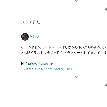
・アイテムの画像を印刷して部屋に飾る

・アイテムの画像を使用してメッセージカードを制作し友
・アイテム画像を使用し、個人利用する用のグッズや商品を
・アイテム画像を使用し、グッズや商品を制作して有料販
ストア詳細
布をする

・アイテム画像を使用した二次創作物（ご自身で描いたイ
みやび
成する

ゲーム会社でカットシーン作りながら個人で絵描いてる。
アイテムに関する注意事項

※掲載イラストは全て男性キャラクターとして描いています
・本アイテムに関する創作物(画像および映像、音楽、商標
みますがこれらに限られません。)にかかる知的財産権(著
HP：
natuyu-tan.com/
用新案権、商標権、意匠権その他の知的財産権(それらの権
Twitter：
twitter.com/natuyu_tan
それらの権利につき登録等を出願する権利を含みます。)を
ART Street：
medibang.com/u/natuyutan/
は、本アイテムの著作権を有する方、著作隣接権の権利者
託を受けている者によって保護されています。そのため、
有していたとしても、本アイテムに関する創作物にかか
することを意味しません。

・本アイテムの著作権を有する方、著作隣接権の権利者ま
を受けている者からの事前の同意なしに、上記の「本アイ