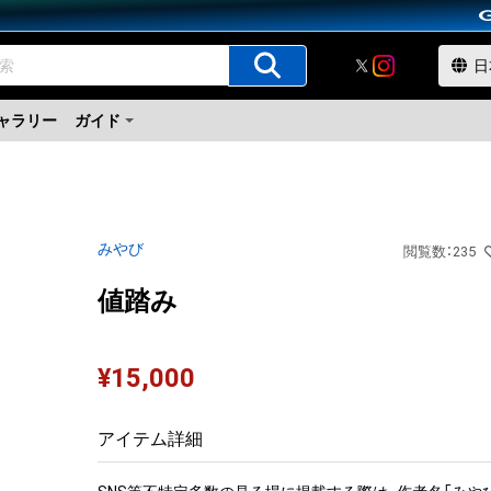
ャラリー
ガイド
みやび
閲覧数
：
235
値踏み
¥
15,000
アイテム詳細