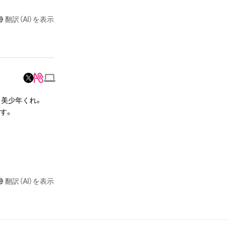
翻訳（AI）を表示
達に送る

制作する

売、および無料配
ラストなど）の作
美少年くれ。

。

またはロゴ等を含
作権、特許権、実
利を取得し、又は
意味します。)
またはその管理委
本アイテムを保
翻訳（AI）を表示
る知的財産権を有
たはその管理委託
テムの保有者が有