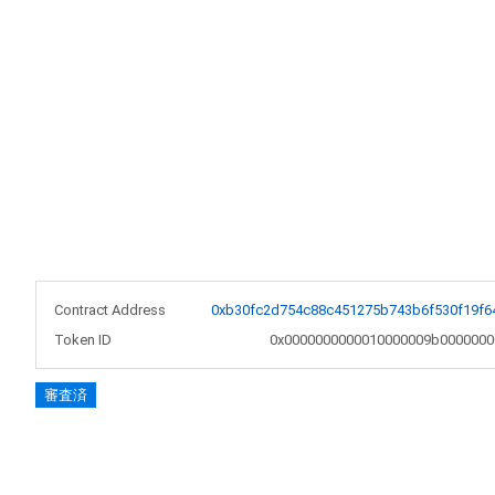
Contract Address
0xb30fc2d754c88c451275b743b6f530f19f6
Token ID
0x0000000000010000009b0000000
審査済