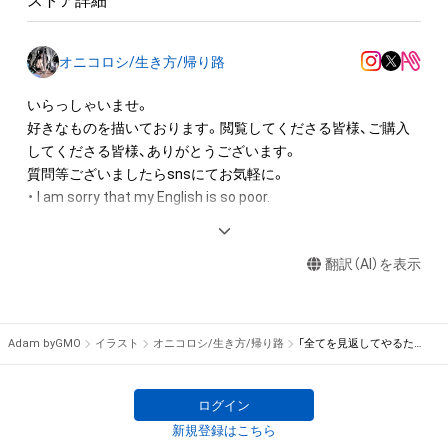
ストア詳細
オニコロシ/生き方/帰り路
いらっしゃいませ。

好きなものを描いております。閲覧してくださる皆様、ご購入
してくださる皆様、ありがとうございます。

質問等ございましたらsnsにてお気軽に。

・ I am sorry that my English is so poor.

・2022/第5回ジャンプ世界イラストコンテスト 特賞

翻訳（AI）を表示
2021/ART street 月例イラストコンテスト2月度入選

2020/ART street 2021丑年年賀状デザインコンテスト入選

・ART street メディバンID /  
medibang.com/u/onikorosi/
Adam byGMO
イラスト
オニコロシ/生き方/帰り路
「全てを見返してやるために這い出ろ。」/「Let`s counterattack.。」
ログイン
新規登録はこちら