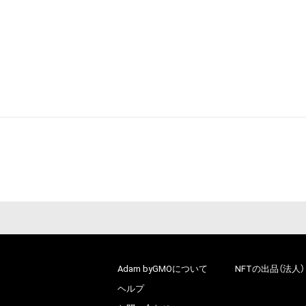
Adam byGMOについて
NFTの出品（法人）
ヘルプ