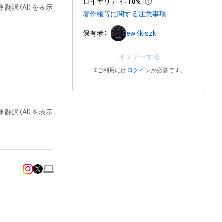
ロイヤリティ
：
10%
翻訳（AI）を表示
著作権等に関する注意事項
保有者：
ew4kiszk
オファーする
※ご利用には
ログイン
が必要です。
翻訳（AI）を表示