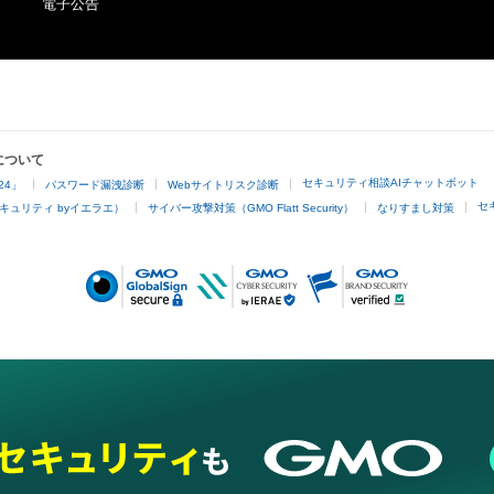
電子公告
について
セキュリティ相談AIチャットボット
24」
パスワード漏洩診断
Webサイトリスク診断
セ
キュリティ byイエラエ）
サイバー攻撃対策（GMO Flatt Security）
なりすまし対策