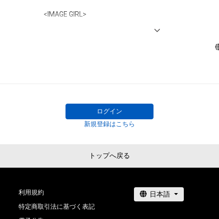
<IMAGE GIRL> 

2019−2021 SUBARU BRZ GT GALS BREEZE 

2018-2019  motoGP IDEMITSU アンブレラガール

2018　　      D1GPドリフトドリーマーズ
ログイン
新規登録はこちら
トップへ戻る
利用規約
特定商取引法に基づく表記