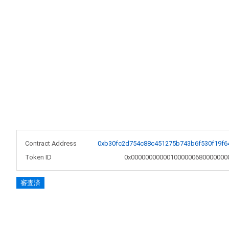
Contract Address
0xb30fc2d754c88c451275b743b6f530f19f6
Token ID
0x000000000001000000680000000
審査済