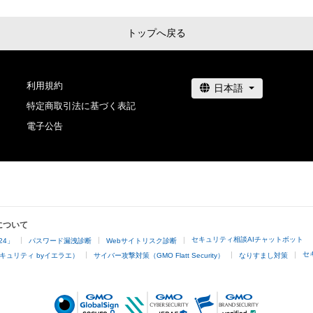
トップへ戻る
利用規約
特定商取引法に基づく表記
電子公告
について
セキュリティ相談AIチャットボット
24」
パスワード漏洩診断
Webサイトリスク診断
セ
キュリティ byイエラエ）
サイバー攻撃対策（GMO Flatt Security）
なりすまし対策