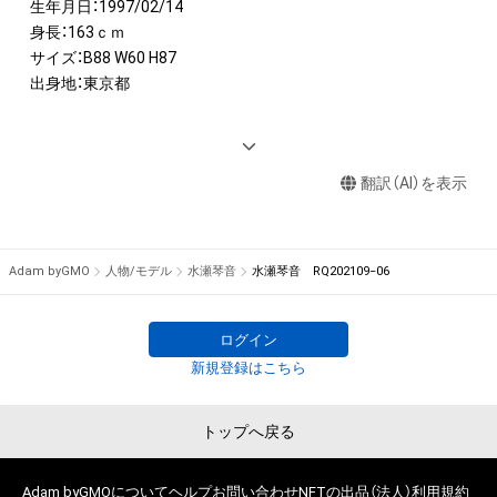
生年月日：1997/02/14

身長：163ｃｍ

サイズ：B88 W60 H87

出身地：東京都

<AWARD>　

2019　日本RQ大賞新人賞部門 クリッカー特別賞

翻訳（AI）を表示
<IMAGE GIRL>

2022 　SUPER GT300クラス	KONDO Racing　「リアライズガ
ールズ」

Adam byGMO
人物/モデル
水瀬琴音
水瀬琴音 RQ202109−06
2021　SuperGT　Team SARD　SARDイメージガール

2021　Super耐久イメージガール　D'stationフレッシュエンジ
ェルズ

ログイン
2020　SuperGT　GT300クラスD'stationフレッシュエンジェ
新規登録はこちら
ルズ

　  　   Super耐久イメージガール　D'stationフレッシュエンジ
トップへ戻る
ェルズ

Adam byGMOについて
ヘルプ
お問い合わせ
NFTの出品（法人）
利用規約