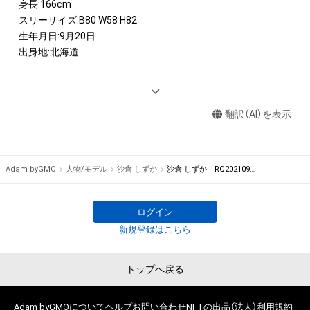
身長:166cm

スリーサイズ:B80 W58 H82 

生年月日:9月20日

出身地:北海道

 <AWARD>

2019　ミスFLASHグランプリ

翻訳（AI）を表示
 <IMAGE GIRL>

2022　東京オートサロン2022イメージガールA-class

2021　ArnageRacing「Arnage Lovely Cats」　

Adam byGMO
人物/モデル
沙倉 しずか
沙倉 しずか RQ202109−20
　　  　A-class2022

2020　JLOC ランボルギーニ GT3 「JLOC DEA CORSA レースク
イーン」

ログイン
2019　carrozzeria Team KCMG「KCMGエンジェルス」

新規登録はこちら
 <カレンダー>

トップへ戻る
2021年　オフィシャルカレンダー販売
Adam byGMOについて
ヘルプ
お問い合わせ
NFTの出品（法人）
利用規約